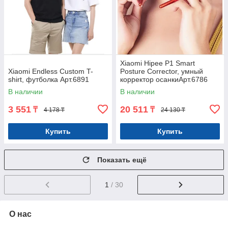
Xiaomi Hipee P1 Smart
Xiaomi Endless Custom T-
Posture Corrector, умный
shirt, футболка Арт.6891
корректор осанкиАрт.6786
В наличии
В наличии
3 551
20 511
₸
₸
4 178 ₸
24 130 ₸
Купить
Купить
Показать ещё
1
/ 30
О нас