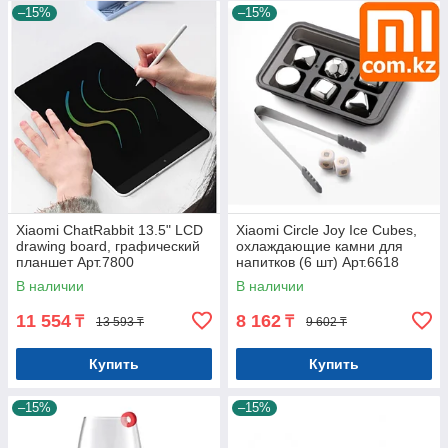
–15%
–15%
Xiaomi ChatRabbit 13.5" LCD
Xiaomi Circle Joy Ice Cubes,
drawing board, графический
охлаждающие камни для
планшет Арт.7800
напитков (6 шт) Арт.6618
В наличии
В наличии
11 554
8 162
₸
₸
13 593 ₸
9 602 ₸
Купить
Купить
–15%
–15%