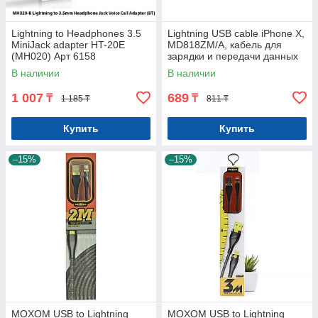
Lightning to Headphones 3.5
Lightning USB cable iPhone X,
MiniJack adapter HT-20E
MD818ZM/A, кабель для
(MH020) Арт 6158
зарядки и передачи данных
для iPhone X Арт.6040
В наличии
В наличии
1 007
689
₸
₸
1 185 ₸
811 ₸
Купить
Купить
–15%
–15%
MOXOM USB to Lightning
MOXOM USB to Lightning