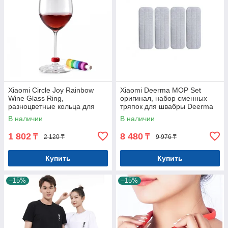
Xiaomi Circle Joy Rainbow
Xiaomi Deerma MOP Set
Wine Glass Ring,
оригинал, набор сменных
разноцветные кольца для
тряпок для швабры Deerma
бокалов. Оригинал. Арт.6910
(8 шт). Арт 6684
В наличии
В наличии
1 802
8 480
₸
₸
2 120 ₸
9 976 ₸
Купить
Купить
–15%
–15%