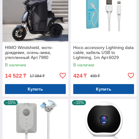
HIMO Windshield, мото-
Hoco.accessory Lightning data
дождевик, осень-зима,
cable, кабель USB to
утепленный Арт.7980
Lightning, 1m Арт.6029
В наличии
В наличии
14 522
424
₸
₸
17 084 ₸
499 ₸
Купить
Купить
–15%
–15%