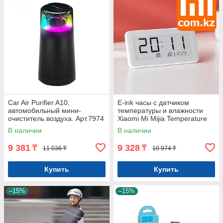
Car Air Purifier A10,
E-ink часы с датчиком
автомобильный мини-
температуры и влажности
очиститель воздуха. Арт.7974
Xiaomi Mi Mijia Temperature
And Humidity Watch. Арт.6357
В наличии
В наличии
9 381
9 328
₸
₸
11 036 ₸
10 974 ₸
Купить
Купить
–15%
–15%