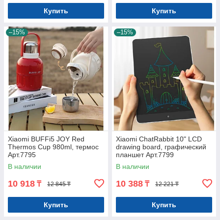
Купить
Купить
–15%
–15%
Xiaomi BUFFi5 JOY Red
Xiaomi ChatRabbit 10" LCD
Thermos Cup 980ml, термос
drawing board, графический
Арт.7795
планшет Арт.7799
В наличии
В наличии
10 918
10 388
₸
₸
12 845 ₸
12 221 ₸
Купить
Купить