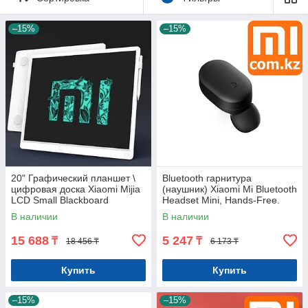
–15%
–15%
20" Графический планшет \
Bluetooth гарнитура
цифровая доска Xiaomi Mijia
(наушник) Xiaomi Mi Bluetooth
LCD Small Blackboard
Headset Mini, Hands-Free.
Арт.7801
Оригинал. Арт.5972
В наличии
В наличии
15 688
5 247
₸
₸
18 456 ₸
6 173 ₸
Купить
Купить
–15%
–15%