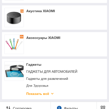
Акустика XIAOMI
Аксессуары XIAOMI
Гаджеты
ГАДЖЕТЫ ДЛЯ АВТОМОБИЛЕЙ
Гаджеты для развлечений
Для Здоровья
Красота и уход за собой
Показать всё
Освещение
Сортировка
0
Фильтры