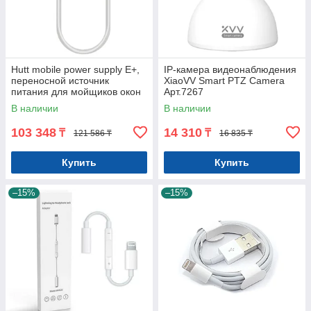
Hutt mobile power supply E+,
IP-камера видеонаблюдения
переносной источник
XiaoVV Smart PTZ Camera
питания для мойщиков окон
Арт.7267
Оригинал. Арт.7988
В наличии
В наличии
103 348
14 310
₸
₸
121 586 ₸
16 835 ₸
Купить
Купить
–15%
–15%