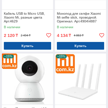
Кабель USB to Micro USB,
Монопод для селфи Xiaomi
Xiaomi Mi, разные цвета
Mi selfie stick, проводной.
Арт.4629
Оригинал. Арт.4904\4887
В наличии
В наличии
2 120
4 134
₸
₸
2 494 ₸
4 863 ₸
Купить
Купить
–15%
–15%