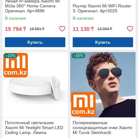
Умная IP-камера Xiaomi Mi
MiJia 360° Home Camera.
Роутер Xiaomi Mi WiFi Router
Оригинал. Арт.4886
3. Оригинал. Арт.5025
В наличии
В наличии
15 794
11 130
₸
₸
18 581 ₸
13 094 ₸
Купить
Купить
–15%
–15%
Потолочный светильник
Поляризованные
Xiaomi Mi Yeelight Smart LED
солнцезащитные очки Xiaomi
Ceiling Lamp. Лампа.
Mi Turok Steinhardt.
Оригинал. Арт.5274
Нейлоновые. Оригинал.