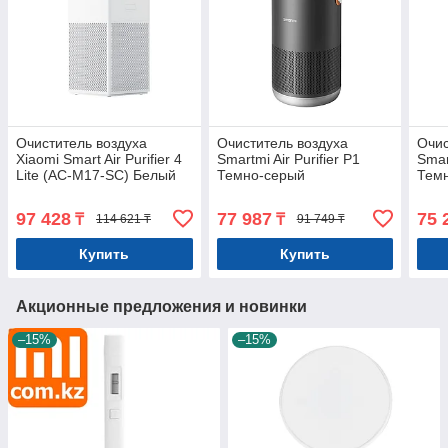
Очиститель воздуха
Очиститель воздуха
Очис
Xiaomi Smart Air Purifier 4
Smartmi Air Purifier P1
Smart
Lite (AC-M17-SC) Белый
Темно-серый
Тем
97 428
77 987
75 
₸
₸
114 621 ₸
91 749 ₸
Купить
Купить
Акционные предложения и новинки
–15%
–15%