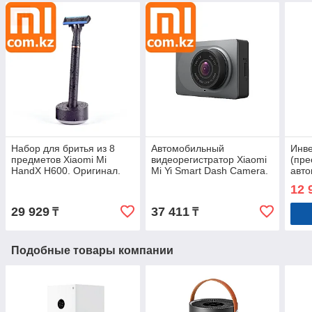
Набор для бритья из 8
Автомобильный
Инв
предметов Xiaomi Mi
видеорегистратор Xiaomi
(пре
HandX H600. Оригинал.
Mi Yi Smart Dash Camera.
авт
Арт.5714
Оригинал. Арт.5272
12V 
12 
220в
разл
29 929
37 411
₸
₸
Подобные товары компании