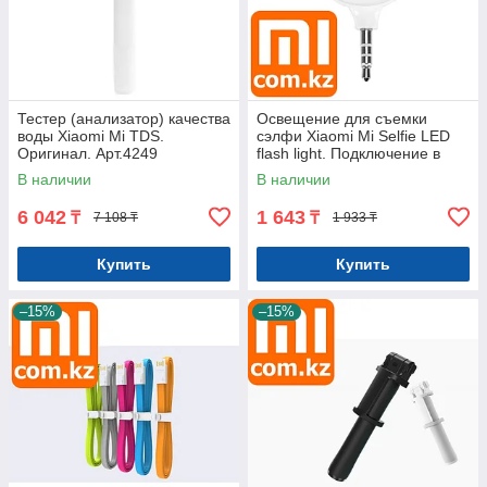
Тестер (анализатор) качества
Освещение для съемки
воды Xiaomi Mi TDS.
сэлфи Xiaomi Mi Selfie LED
Оригинал. Арт.4249
flash light. Подключение в
аудиоразъем. Оригинал.
В наличии
В наличии
Арт.4632
6 042
1 643
₸
₸
7 108 ₸
1 933 ₸
Купить
Купить
–15%
–15%