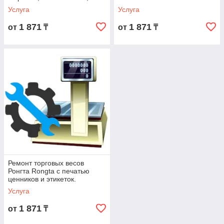
Ронгта с печатью ценников и
Услуга
Услуга
этикеток.
1 871
1 871
от
₸
от
₸
Ремонт торговых весов
Ронгта Rongta с печатью
ценников и этикеток.
Услуга
1 871
от
₸