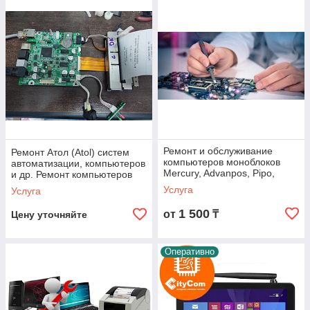
Ремонт и обслуживание
Ремонт Атол (Atol) систем
компьютеров моноблоков
автоматизации, компьютеров
Mercury, Advanpos, Pipo,
и др. Ремонт компьютеров
АТОЛ, Т630 Umag, Rkeeper,
Услуга
Услуга
Paloma, Torgai
1 500
от
₸
Цену уточняйте
Оперативно