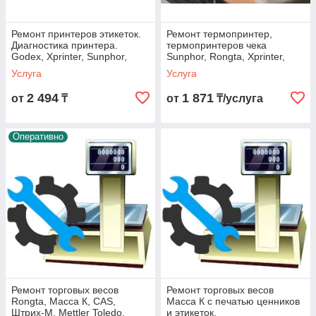
Ремонт принтеров этикеток.
Ремонт термопринтер,
Диагностика принтера.
термопринтеров чека
Godex, Xprinter, Sunphor,
Sunphor, Rongta, Xprinter,
Argox, Rongta, TSC, Годекс,
Санфор, Ронгта, Umag, умаг
Услуга
Услуга
Аргокс
Арт.
2 494
1 871
от
₸
от
₸/услуга
Оперативно
Ремонт торговых весов
Ремонт торговых весов
Rongta, Масса К, CAS,
Масса К с печатью ценников
Штрих-М, Mettler Toledo,
и этикеток.