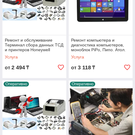
Ремонт и обслуживание
Ремонт компьютера и
Терминал сбора данных ТСД
диагностика компьютеров,
и принтеров Honeywell
моноблок PiPo, Пипо. Атол.
Atol. Умаг, Umag Арт.
Услуга
Услуга
2 494
3 118
от
₸
от
₸
Оперативно
Оперативно