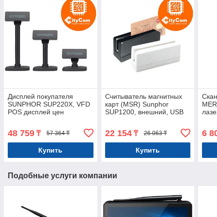
Дисплей покупателя
Считыватель магнитных
Скан
SUNPHOR SUP220X, VFD
карт (MSR) Sunphor
MER
POS дисплей цен
SUP1200, внешний, USB
лазе
Арт.4834
Арт.3531
Арт.
48 759
22 154
6 8
₸
₸
57 364 ₸
26 063 ₸
Купить
Купить
Подобные услуги компании