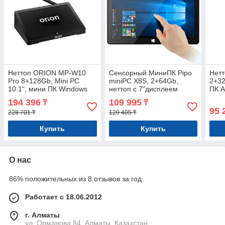
Неттоп ORION MP-W10
Сенсорный МиниПК Pipo
Нет
Pro 8+128Gb, Mini PC
miniPC X8S, 2+64Gb,
2+32
10.1", мини ПК Windows
неттоп с 7"дисплеем
ПК A
Арт.7412
Арт.7188
194 396
109 995
₸
₸
95 
228 701 ₸
129 405 ₸
Купить
Купить
О нас
86% положительных из 8 отзывов за год
Работает с 18.06.2012
г. Алматы
ул. Орманова 84, Алматы, Казахстан