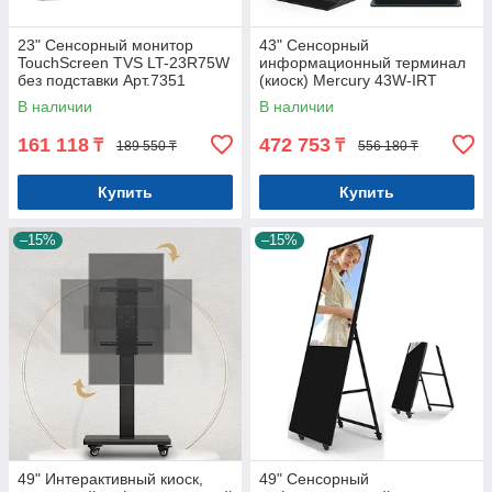
23" Сенсорный монитор
43" Сенсорный
TouchScreen TVS LT-23R75W
информационный терминал
без подставки Арт.7351
(киоск) Mercury 43W-IRT
Windows Арт.7830
В наличии
В наличии
161 118
472 753
₸
₸
189 550 ₸
556 180 ₸
Купить
Купить
–15%
–15%
49" Интерактивный киоск,
49" Сенсорный