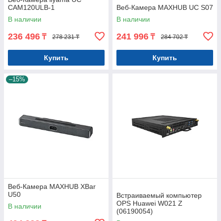
CAM120ULB-1
Веб-Камера MAXHUB UC S07
В наличии
В наличии
236 496
241 996
₸
₸
278 231 ₸
284 702 ₸
Купить
Купить
–15%
Веб-Камера MAXHUB XBar
U50
Встраиваемый компьютер
OPS Huawei W021 Z
В наличии
(06190054)