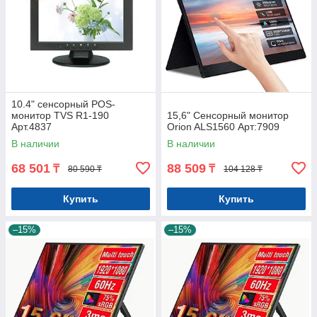
10.4" сенсорный POS-
монитор TVS R1-190
15,6" Сенсорный монитор
Арт.4837
Orion ALS1560 Арт:7909
В наличии
В наличии
68 501
88 509
₸
₸
80 590 ₸
104 128 ₸
Купить
Купить
–15%
–15%