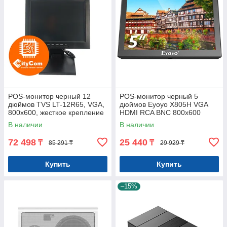
POS-монитор черный 12
POS-монитор черный 5
дюймов TVS LT-12R65, VGA,
дюймов Eyoyo X805H VGA
800x600, жесткое крепление
HDMI RCA BNC 800x600
к рабочему месту Арт.5687
Арт.7783
В наличии
В наличии
72 498
25 440
₸
₸
85 291 ₸
29 929 ₸
Купить
Купить
–15%