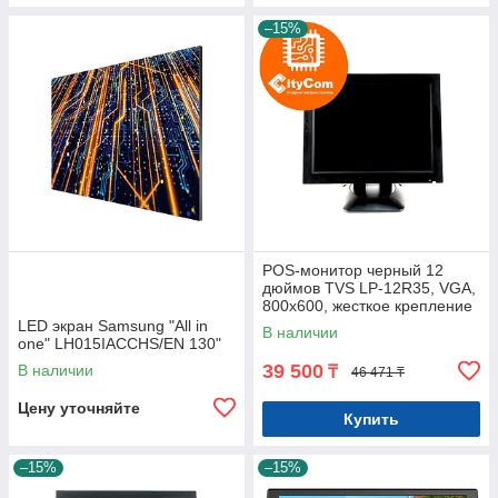
–15%
POS-монитор черный 12
дюймов TVS LP-12R35, VGA,
800x600, жесткое крепление
к рабочему месту Арт.5515
LED экран Samsung "All in
В наличии
one" LH015IACCHS/EN 130"
39 500
В наличии
₸
46 471 ₸
Цену уточняйте
Купить
–15%
–15%