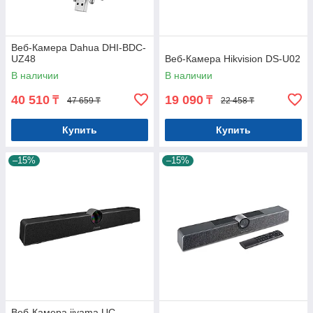
Веб-Камера Dahua DHI-BDC-
UZ48
Веб-Камера Hikvision DS-U02
В наличии
В наличии
40 510
19 090
₸
₸
47 659 ₸
22 458 ₸
Купить
Купить
–15%
–15%
Веб-Камера iiyama UC