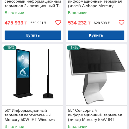
сенсорный информационный
информационный терминал
терминал 2х позиционный T-
(киоск) A-shape Mercury
shape Mercury T49A-85-IRT
A49W-93-IRT, Windows
В наличии
В наличии
Android
Арт.7937
475 933
534 232
₸
₸
559 921 ₸
628 508 ₸
Купить
Купить
–15%
–15%
50" Информационный
55" Сенсорный
терминал вертикальный
информационный терминал
Mercury 50W-IRT Windows
(киоск) Mercury 55W-IRT
Арт.7831
(Windows/ сенсор) Арт.7781
В наличии
В наличии