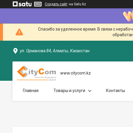
Создать сайт
на Satu.kz
Спасибо за уделенное время. В связи с нерабо
обработан
ул. Орманова 84, Алматы, Казахстан
www.citycom.kz
Главная
Товары и услуги
Контакты