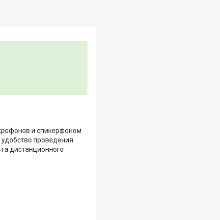
икрофонов и спикерфоном
т удобство проведения
ьта дистанционного