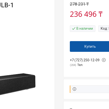
278 231 ₸
ULB-1
236 496 ₸
В наличии
Код:
Купить
+7 (727) 250-12-09
Тел.
204