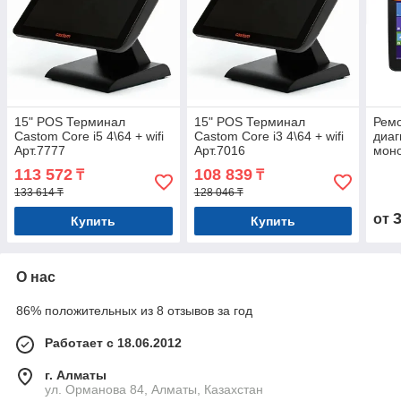
15" POS Терминал
15" POS Терминал
Ремо
Castom Core i5 4\64 + wifi
Castom Core i3 4\64 + wifi
диаг
Арт.7777
Арт.7016
моно
Атол
113 572
108 839
₸
₸
133 614 ₸
128 046 ₸
от
Купить
Купить
О нас
86% положительных из 8 отзывов за год
Работает с 18.06.2012
г. Алматы
ул. Орманова 84, Алматы, Казахстан