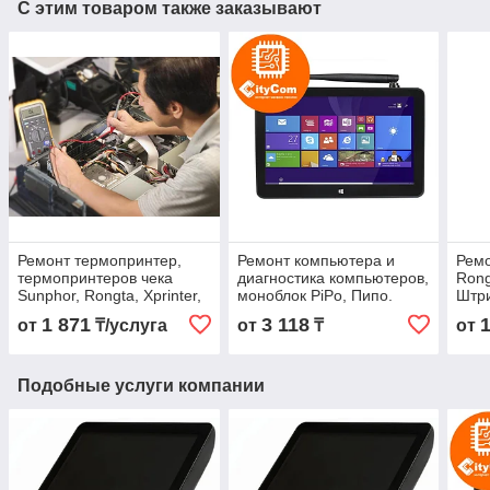
С этим товаром также заказывают
Ремонт термопринтер,
Ремонт компьютера и
Ремо
термопринтеров чека
диагностика компьютеров,
Rong
Sunphor, Rongta, Xprinter,
моноблок PiPo, Пипо.
Штри
Санфор, Ронгта, Umag,
Атол. Atol. Умаг, Umag Арт.
Ронг
1 871
3 118
от
₸/услуга
от
₸
от
умаг Арт.
ценн
Подобные услуги компании