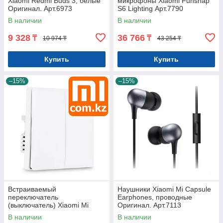
Xiaomi Redmi Buds 3, белые
микрофоны Xiaomi Funsnap
Оригинал. Арт.6973
S6 Lighting Арт.7790
В наличии
В наличии
9 328
36 766
₸
₸
10 974 ₸
43 254 ₸
Купить
Купить
–15%
–15%
Встраиваемый
Наушники Xiaomi Mi Capsule
переключатель
Earphones, проводные
(выключатель) Xiaomi Mi
Оригинал. Арт.7113
Aqara Smart Light control
В наличии
В наличии
dual, двойной Арт.5590