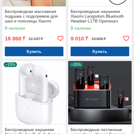
Беспроводная массажная
Беспроводные наушники
подушка с подогревом для
Xiaomi Langsdom Bluetooth
шеи и поясницы Xiaomi
Headset L17B Оригинал.
Repor Smart Neck Mas.
Арт.7214
В наличии
В наличии
Оригинал. Арт.7183
18 868
9 010
₸
₸
22 197 ₸
10 600 ₸
Купить
Купить
–15%
–15%
Беспроводные наушники
Беспроводные петличные