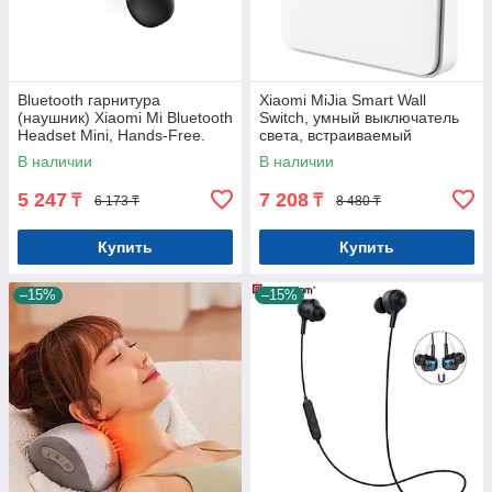
Bluetooth гарнитура
Xiaomi MiJia Smart Wall
(наушник) Xiaomi Mi Bluetooth
Switch, умный выключатель
Headset Mini, Hands-Free.
света, встраиваемый
Оригинал. Арт.5972
Арт.6839
В наличии
В наличии
5 247
7 208
₸
₸
6 173 ₸
8 480 ₸
Купить
Купить
–15%
–15%