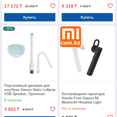
17 172
6 318
₸
₸
20 202 ₸
7 432 ₸
Купить
Купить
–15%
Портативный динамик для
ноутбука Xiaomi Velev Lollipop
USB Speaker, Оригинал.
Беспроводная гарнитура
Арт.6841
Hands-Free Xiaomi Mi
В наличии
Bluetooth Headset Light
version (Youth Edition).
Нет в наличии
3 922
₸
4 614 ₸
Оригина Арт.5252