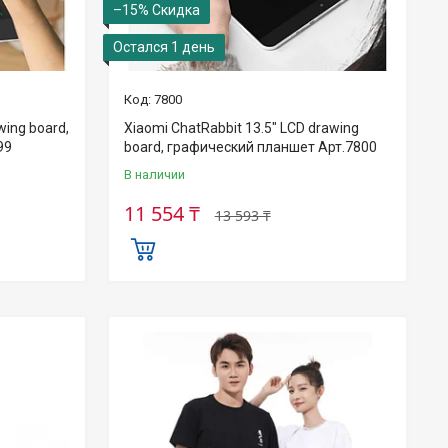
–15%
Остался 1 день
7800
wing board,
Xiaomi ChatRabbit 13.5" LCD drawing
99
board, графический планшет Арт.7800
В наличии
11 554 ₸
13 593 ₸