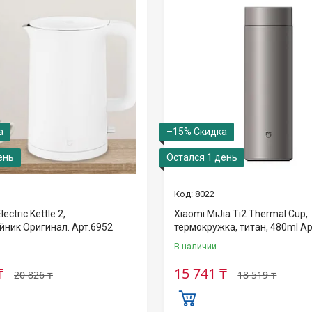
–15%
ень
Остался 1 день
8022
ectric Kettle 2,
Xiaomi MiJia Ti2 Thermal Cup,
йник Оригинал. Арт.6952
термокружка, титан, 480ml Ар
В наличии
₸
15 741 ₸
20 826 ₸
18 519 ₸