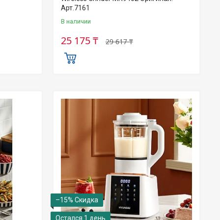
Арт.7161
В наличии
25 175 ₸
29 617 ₸
–15%
Остался 1 день