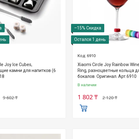
–15%
ень
Остался 1 день
6910
le Joy Ice Cubes,
Xiaomi Circle Joy Rainbow Wine
ие камни для напитков (6
Ring, разноцветные кольца д
18
бокалов. Оригинал. Арт.6910
В наличии
1 802 ₸
9 602 ₸
2 120 ₸