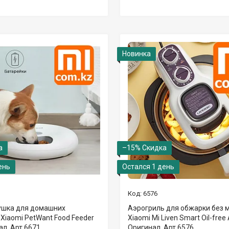
Новинка
–15%
ень
Остался 1 день
6576
ушка для домашних
Аэрогриль для обжарки без 
Xiaomi PetWant Food Feeder
Xiaomi Mi Liven Smart Oil-free A
ал. Арт.6671
Оригинал. Арт.6576