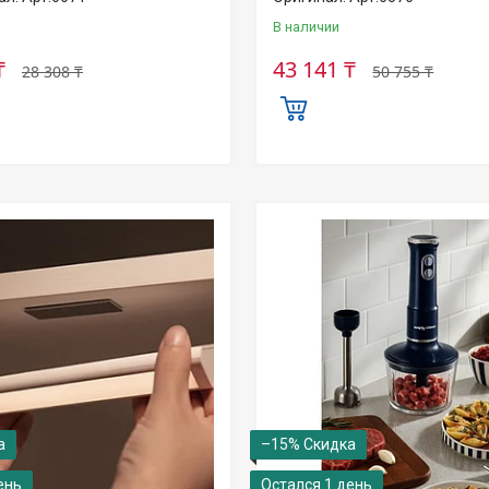
В наличии
₸
43 141 ₸
28 308 ₸
50 755 ₸
–15%
ень
Остался 1 день