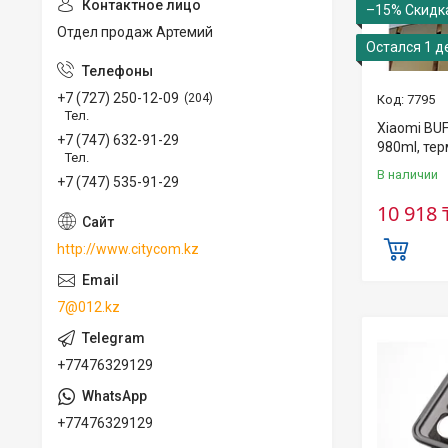
–15%
Отдел продаж Артемий
Остался 1 д
+7 (727) 250-12-09
204
7795
Тел.
Xiaomi BU
+7 (747) 632-91-29
980ml, тер
Тел.
В наличии
+7 (747) 535-91-29
10 918 
http://www.citycom.kz
7@012.kz
+77476329129
+77476329129