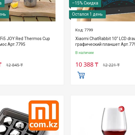
–15%
ень
Остался 1 день
7799
FFi5 JOY Red Thermos Cup
Xiaomi ChatRabbit 10" LCD dra
мос Арт.7795
графический планшет Арт.77
В наличии
₸
10 388 ₸
12 845 ₸
12 221 ₸