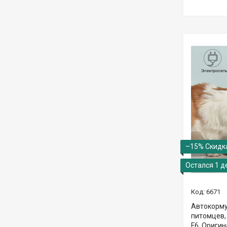
–15%
Остался 1 д
6671
Автокорм
питомцев, 
F6, Оригин