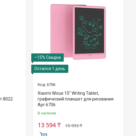
–15%
Остался 1 день
6706
Xiaomi Wicue 10" Writing Tablet,
т.8022
графический планшет для рисования
Арт.6706
В наличии
13 594 ₸
15 993 ₸