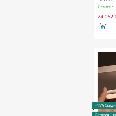
В наличии
24 062 
–15%
Остался 1 д