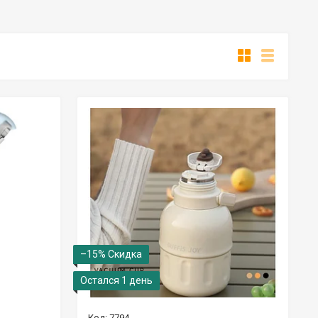
–15%
Остался 1 день
7794