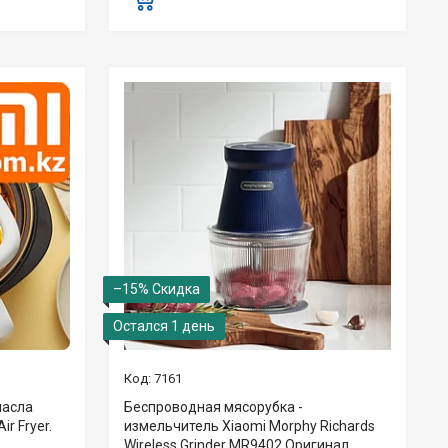
–15%
Остался 1 день
7161
масла
Беспроводная мясорубка -
ir Fryer.
измельчитель Xiaomi Morphy Richards
Wireless Grinder MR9402 Оригинал.