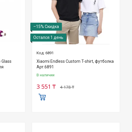
–15%
Остался 1 день
6891
 Glass
Xiaomi Endless Custom T-shirt, футболка
ля
Арт.6891
В наличии
3 551 ₸
4 178 ₸