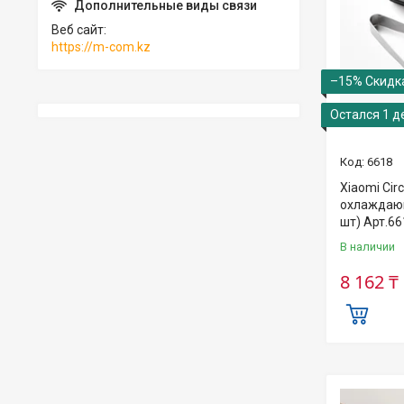
Веб сайт
https://m-com.kz
–15%
Остался 1 д
6618
Xiaomi Circ
охлаждающ
шт) Арт.66
В наличии
8 162 ₸