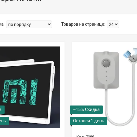
–15%
ень
Остался 1 день
7988