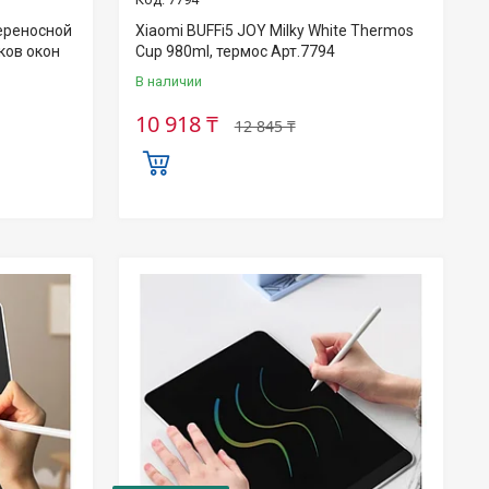
переносной
Xiaomi BUFFi5 JOY Milky White Thermos
ков окон
Cup 980ml, термос Арт.7794
В наличии
10 918 ₸
12 845 ₸