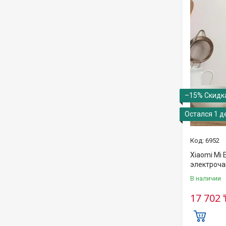
–15%
Остался 1 д
6952
Xiaomi Mi El
электроча
В наличии
17 702 