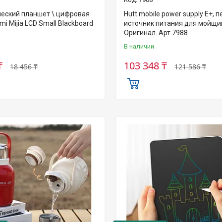
ческий планшет \ цифровая
Hutt mobile power supply E+, 
mi Mijia LCD Small Blackboard
источник питания для мойщи
Оригинал. Арт.7988
В наличии
₸
103 348 ₸
18 456 ₸
121 586 ₸