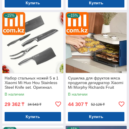
Купить
Купить
–15%
–15%
Набор стальных ножей 5 в 1
Сушилка для фруктов мяса
Xiaomi Mi Huo Hou Stainless
продуктов дегидратор Xiaomi
Steel Knife set. Оригинал.
Mi Morphy Richards Fruit
Арт.5924
Drying Machine Оригинал.
В наличии
В наличии
29 362
44 307
₸
₸
34 543 ₸
52 126 ₸
Купить
Купить