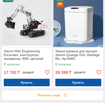
–15%
–15%
Xiaomi Mitu Engineering
Умная корзина для мусора -
Excavator, конструктор-
Xiaomi Quange GA1 Garbage
экскаватор, 900+ деталей
Bin, Арт.6882
Арт.7052
В наличии
В наличии
17 702
28 090
₸
₸
20 826 ₸
33 047 ₸
Купить
Купить
Показать ещё