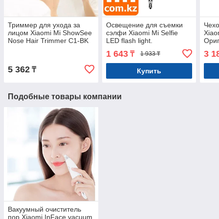
Триммер для ухода за
Освещение для съемки
Чехо
лицом Xiaomi Mi ShowSee
сэлфи Xiaomi Mi Selfie
Xiao
Nose Hair Trimmer C1-BK
LED flash light.
Ориг
оригинал Арт.6545
Подключение в
1 643
3 1
₸
1 933 ₸
аудиоразъем. Оригинал.
Арт.4632
5 362
₸
Купить
Подобные товары компании
Вакуумный очиститель
пор Xiaomi InFace vacuum