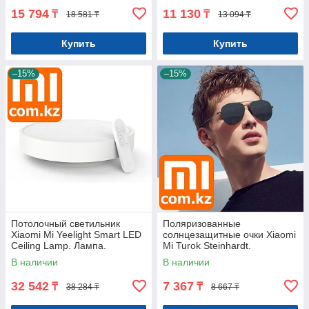
15 794
11 130
₸
₸
18 581 ₸
13 094 ₸
Купить
Купить
–15%
–15%
Потолочный светильник
Поляризованные
Xiaomi Mi Yeelight Smart LED
солнцезащитные очки Xiaomi
Ceiling Lamp. Лампа.
Mi Turok Steinhardt.
Оригинал. Арт.5274
Нейлоновые. Оригинал.
В наличии
В наличии
Арт.5481
32 542
7 367
₸
₸
38 284 ₸
8 667 ₸