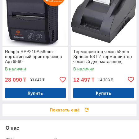
Rongta RPP210A 58mm -
Термопринтер чеков 58mm
портативный принтер чеков
Xprinter 58 IIZ термопринтер
Арт.6560
чековый для магазинов,
бутиков, кафе и д Арт.6943
В наличии
В наличии
28 090
12 497
₸
₸
33 047 ₸
14 703 ₸
Купить
Купить
Показать ещё
О нас