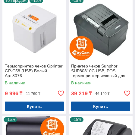
Топ продаж
–15%
–15%
Термопринтер чеков Gprinter
Принтер чеков Sunphor
GP-C58 (USB) Белый
SUP80310C USB, POS
Арт.8076
термопринтер чековый для
магазинов, бутиков, кафе и
В наличии
В наличии
др. Арт.4840
9 996
39 219
₸
₸
11 760 ₸
46 140 ₸
Купить
Купить
–15%
–15%