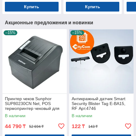
Купить
Купить
Акционные предложения и новинки
–15%
–15%
Принтер чеков Sunphor
Антикражный датчик Smart
SUP80230CN Net, POS
Security Blister Tag E-BA15,
термопринтер чековый для
RF Арт.4746
магазинов, бутиков, кафе и
В наличии
В наличии
др. Арт.1472
44 790
122
₸
₸
52 694 ₸
143 ₸