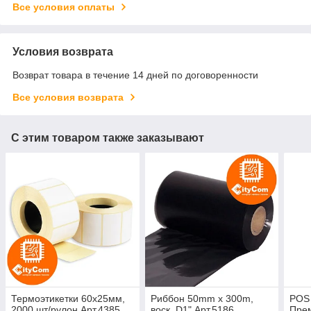
Все условия оплаты
Условия возврата
Возврат товара в течение 14 дней по договоренности
Все условия возврата
С этим товаром также заказывают
Термоэтикетки 60х25мм,
Риббон 50mm x 300m,
POS 
2000 шт/рулон Арт.4385
воск, D1" Арт.5186
Прем