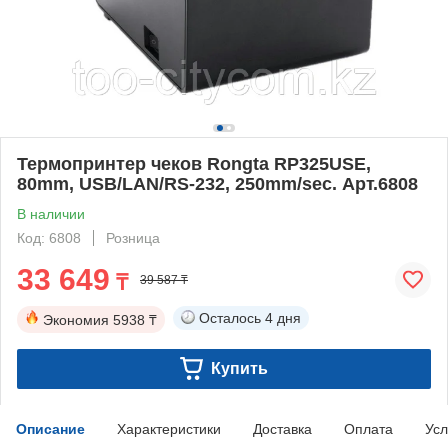
Термопринтер чеков Rongta RP325USE,
80mm, USB/LAN/RS-232, 250mm/sec. Арт.6808
В наличии
Код: 6808
Розница
33 649
₸
39 587 ₸
Осталось
4 дня
Экономия
5938 ₸
Купить
Описание
Характеристики
Доставка
Оплата
Усл