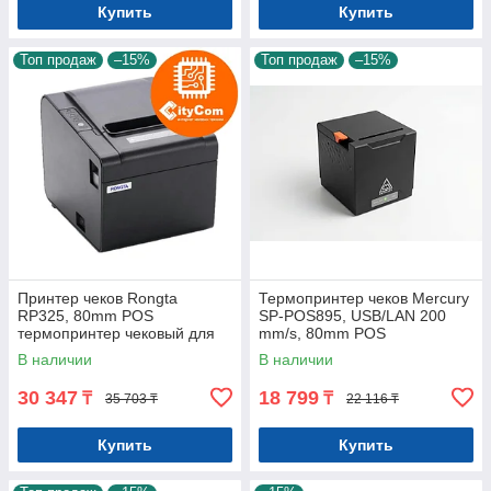
Купить
Купить
Топ продаж
–15%
Топ продаж
–15%
Принтер чеков Rongta
Термопринтер чеков Mercury
RP325, 80mm POS
SP-POS895, USB/LAN 200
термопринтер чековый для
mm/s, 80mm POS
магазинов, бутиков, кафе и
термопринтер чековый для
В наличии
В наличии
др. Арт.5945
магазинов, бутиков, кафе и
др. Арт.8204
30 347
18 799
₸
₸
35 703 ₸
22 116 ₸
Купить
Купить