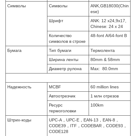
Символы
Символы
ANK,GB18030(Chin
ese)
Шрифт
ANK: 12 x24,9x17,
Chinese: 24 x 24
Количество
48-font A/64-font B
символов в строке
Бумага
Тип бумаги
Термолента
Ширина ленты
80mm & 58mm
Диаметр рулона
Max: 80.0mm
Надежность
MCBF
60 million lines
Автоотрезчик
1 млн отрезов
Ресурс
100km
термоголовки
Штрих-коды
UPC-A，UPC-E，EAN-13，EAN-8，
CODE39，ITF，CODEBAR，CODE93，
CODE128