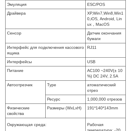
Эмуляция
ESC/POS
Драйвера
XP,Win7,Win8,Win1
0,iOS, Android, Lin
ux，MacOS
Сенсор
Датчик окончания
бумаги
Интерфейс для подключения кассового
RJ11
ящика
Интерфейсы
USB
Питание
AC100 ~240V(± 10
%) DC 24V, 2.5A
Автоотрезчик
Type
атоматический
отрез
Ресурс
1,000,000 отрезов
Физические
Размеры (WxLxH)
191*140*143mm
свойства
Окружающая среда:
Рабочая
температура: -20