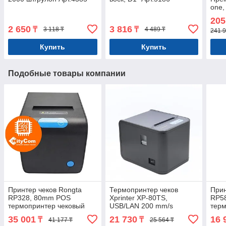
one,
комп
205
чеко
2 650
3 816
₸
₸
3 118 ₸
4 489 ₸
241 9
Купить
Купить
Подобные товары компании
Принтер чеков Rongta
Термопринтер чеков
Прин
RP328, 80mm POS
Xprinter XP-80TS,
RP5
термопринтер чековый
USB/LAN 200 mm/s
терм
для магазинов, бутиков,
Арт.8015
для 
35 001
21 730
16 
₸
₸
41 177 ₸
25 564 ₸
кафе и др. Арт.5989
кафе