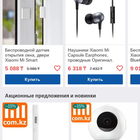
Беспроводной датчик
Наушники Xiaomi Mi
Бес
открытия окна, двери
Capsule Earphones,
Xiao
Xiaomi Mi Smart
проводные Оригинал.
Blue
Door/Window Sensor 2
Арт.7113
Ориг
5 088
6 318
9 0
₸
₸
5 986 ₸
7 432 ₸
Умный дом. Оригинал.
Арт.7143
Купить
Купить
Акционные предложения и новинки
–15%
–15%