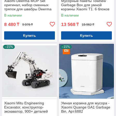
Xiaomi Deerma MOP Set
Мусорные пакеты Townew
оригинал, набор сменных
Garbage Box для умной
тряпок для швабры Deerma
корзины Xiaomi T1. 6 блоков
(8 шт). Арт 6684
по 30 штук. Арт 6382
В наличии
В наличии
8 480
13 568
₸
₸
9 976 ₸
15 962 ₸
Купить
Купить
–15%
–15%
Xiaomi Mitu Engineering
Умная корзина для мусора -
Excavator, конструктор-
Xiaomi Quange GA1 Garbage
экскаватор, 900+ деталей
Bin, Арт.6882
Арт.7052