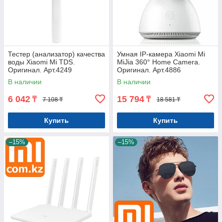
Тестер (анализатор) качества
Умная IP-камера Xiaomi Mi
воды Xiaomi Mi TDS.
MiJia 360° Home Camera.
Оригинал. Арт.4249
Оригинал. Арт.4886
В наличии
В наличии
6 042
15 794
₸
₸
7 108 ₸
18 581 ₸
Купить
Купить
–15%
–15%