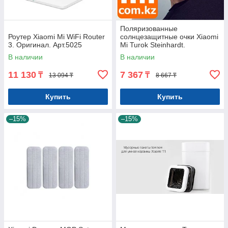
Поляризованные
Роутер Xiaomi Mi WiFi Router
солнцезащитные очки Xiaomi
3. Оригинал. Арт.5025
Mi Turok Steinhardt.
Нейлоновые. Оригинал.
В наличии
В наличии
Арт.5481
11 130
7 367
₸
₸
13 094 ₸
8 667 ₸
Купить
Купить
–15%
–15%