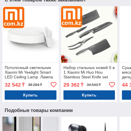
Потолочный светильник
Набор стальных ножей 5 в
Суши
Xiaomi Mi Yeelight Smart
1 Xiaomi Mi Huo Hou
мяса
LED Ceiling Lamp. Лампа.
Stainless Steel Knife set.
деги
Оригинал. Арт.5274
Оригинал. Арт.5924
Morp
32 542
29 362
44 
₸
₸
38 284 ₸
34 543 ₸
Dryi
Купить
Купить
Подобные товары компании