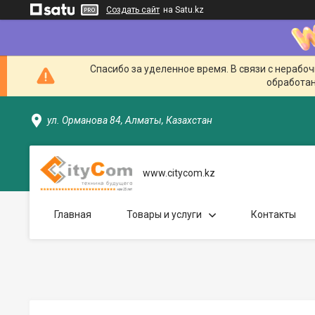
Создать сайт
на Satu.kz
Спасибо за уделенное время. В связи с нерабо
обработан
ул. Орманова 84, Алматы, Казахстан
www.citycom.kz
Главная
Товары и услуги
Контакты