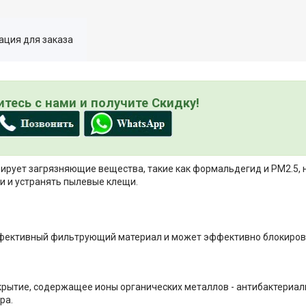
ция для заказа
тесь с нами и получите Скидку!
сорбирует загрязняющие вещества, такие как формальдегид и РМ2.5, 
и и устранять пылевые клещи.
ективный фильтрующий материал и может эффективно блокироват
крытие, содержащее ионы органических металлов - антибактериал
ра.