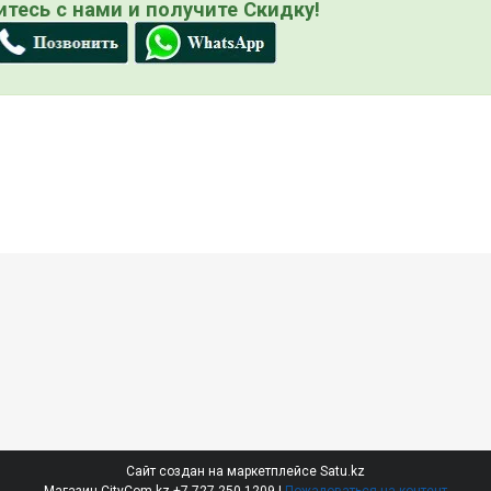
тесь с нами и получите Скидку!
Сайт создан на маркетплейсе
Satu.kz
Магазин CityCom.kz +7-727-250-1209 |
Пожаловаться на контент