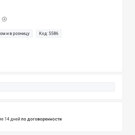
ом и в розницу
Код:
5586
ние 14 дней
по договоренности