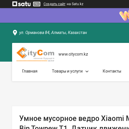
Создать сайт
на Satu.kz
ул. Орманова 84, Алматы, Казахстан
www.citycom.kz
Главная
Товары и услуги
Контакты
Умное мусорное ведро Xiaomi M
Bin Townew T1. Датчик движени