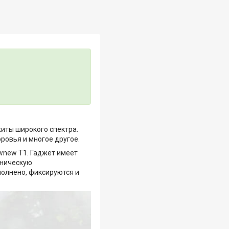
житы широкого спектра.
ровья и многое другое.
ownew T1. Гаджет имеет
аническую
полнено, фиксируются и