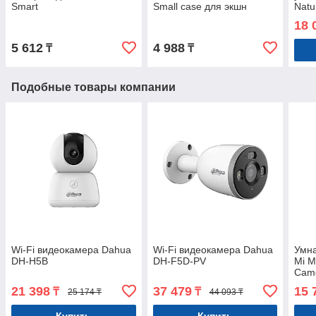
Smart
Small case для экшн
Natu
Temperature/Humidity
камеры. Оригинал.
Ориг
18 
Sensor Zig Bee. Оригинал.
Арт.5059
Арт.4786
5 612
4 988
₸
₸
Подобные товары компании
Wi-Fi видеокамера Dahua
Wi-Fi видеокамера Dahua
Умна
DH-H5B
DH-F5D-PV
Mi M
Came
Арт.
21 398
37 479
15 
₸
₸
25 174 ₸
44 093 ₸