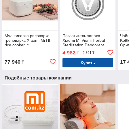
Мультиварка рисоварка
Поглотитель запаха
Чайн
гречеварка XIaomi Mi HI
Xiaomi Mi Viomi Herbal
Kett
rice cooker, с
Sterilization Deodorant.
Ориг
возможностью
Очиститель холодильника.
4 982
₸
5 861 ₸
подключения к системе
Фильтр. Арт.5921
Умный Дом.
77 940
17 
₸
Купить
Подобные товары компании