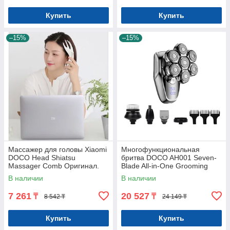
Купить
Купить
–15%
–15%
Массажер для головы Xiaomi
Многофункциональная
DOCO Head Shiatsu
бритва DOCO AH001 Seven-
Massager Comb Оригинал.
Blade All-in-One Grooming
Арт.6947
Warrior, 7 бреющих головок +
В наличии
В наличии
5 насадок
7 261
20 527
₸
₸
8 542 ₸
24 149 ₸
Купить
Купить