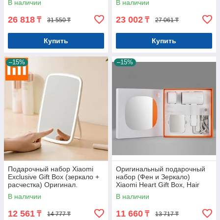
В наличии
В наличии
26 818
23 002
₸
₸
31 550 ₸
27 061 ₸
Купить
Купить
–15%
–15%
Подарочный набор Xiaomi
Оригинальный подарочный
Exclusive Gift Box (зеркало +
набор (Фен и Зеркало)
расчестка) Оригинал.
Xiaomi Heart Gift Box, Hair
Арт.7102
Dryerl + Mirror Оригинал.
В наличии
В наличии
Арт.7151
12 561
11 660
₸
₸
14 777 ₸
13 717 ₸