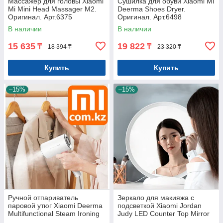
Массажер для головы Xiaomi
Сушилка для обуви Xiaomi Mi
Mi Mini Head Massager M2.
Deerma Shoes Dryer.
Оригинал. Арт.6375
Оригинал. Арт.6498
В наличии
В наличии
15 635
19 822
₸
₸
18 394 ₸
23 320 ₸
Купить
Купить
–15%
–15%
Ручной отпариватель
Зеркало для макияжа с
паровой утюг Xiaomi Deerma
подсветкой Xiaomi Jordan
Multifunctional Steam Ironing
Judy LED Counter Top Mirror
DEM-HS200 Арт.6544
Арт.6888