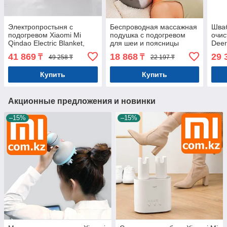
Электропростыня с
Беспроводная массажная
Шваб
подогревом Xiaomi Mi
подушка с подогревом
очис
Qindao Electric Blanket,
для шеи и поясницы
Dee
Double, 180*170 см
Xiaomi Repor Smart Neck
ZQ10
41 869
18 868
29 
₸
₸
49 258 ₸
22 197 ₸
оригинал Арт.6639
Mas. Оригинал. Арт.7183
Арт.
Купить
Купить
Акционные предложения и новинки
–15%
–15%