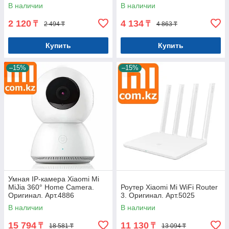
В наличии
В наличии
2 120
4 134
₸
₸
2 494 ₸
4 863 ₸
Купить
Купить
–15%
–15%
Умная IP-камера Xiaomi Mi
MiJia 360° Home Camera.
Роутер Xiaomi Mi WiFi Router
Оригинал. Арт.4886
3. Оригинал. Арт.5025
В наличии
В наличии
15 794
11 130
₸
₸
18 581 ₸
13 094 ₸