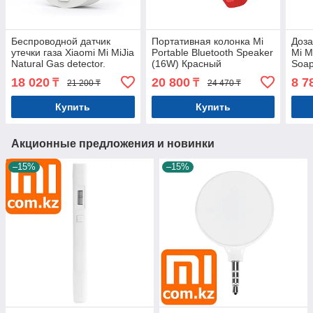
Беспроводной датчик
Портативная колонка Mi
Доза
утечки газа Xiaomi Mi MiJia
Portable Bluetooth Speaker
Mi M
Natural Gas detector.
(16W) Красный
Soap
Оригинал. Арт.5477
Мыл
18 020
20 800
8 7
₸
₸
21 200 ₸
24 470 ₸
Арт.
Купить
Купить
Акционные предложения и новинки
–15%
–15%