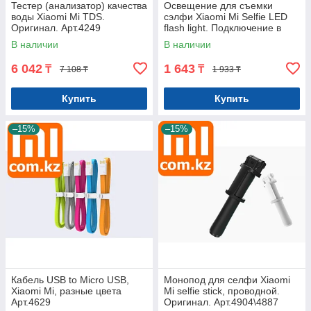
Тестер (анализатор) качества
Освещение для съемки
воды Xiaomi Mi TDS.
сэлфи Xiaomi Mi Selfie LED
Оригинал. Арт.4249
flash light. Подключение в
аудиоразъем. Оригинал.
В наличии
В наличии
Арт.4632
6 042
1 643
₸
₸
7 108 ₸
1 933 ₸
Купить
Купить
–15%
–15%
Кабель USB to Micro USB,
Монопод для селфи Xiaomi
Xiaomi Mi, разные цвета
Mi selfie stick, проводной.
Арт.4629
Оригинал. Арт.4904\4887