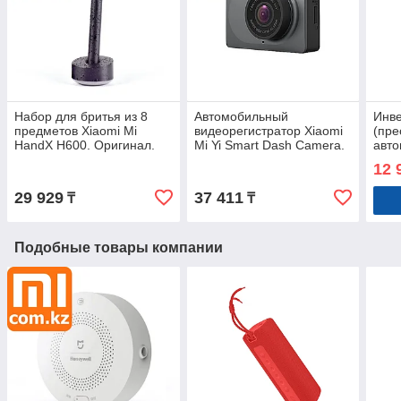
Набор для бритья из 8
Автомобильный
Инв
предметов Xiaomi Mi
видеорегистратор Xiaomi
(пре
HandX H600. Оригинал.
Mi Yi Smart Dash Camera.
авт
Арт.5714
Оригинал. Арт.5272
12V 
12 
220в
разл
29 929
37 411
₸
₸
Подобные товары компании