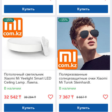
Купить
Купить
–15%
–15%
Потолочный светильник
Поляризованные
Xiaomi Mi Yeelight Smart LED
солнцезащитные очки Xiaomi
Ceiling Lamp. Лампа.
Mi Turok Steinhardt.
Оригинал. Арт.5274
Нейлоновые. Оригинал.
В наличии
В наличии
Арт.5481
32 542
7 367
₸
₸
38 284 ₸
8 667 ₸
Купить
Купить