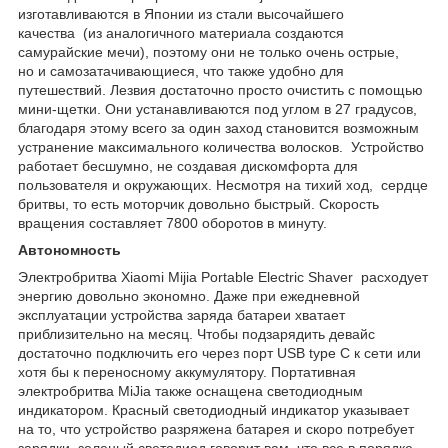
изготавливаются в Японии из стали высочайшего
качества (из аналогичного материала создаются
самурайские мечи), поэтому они не только очень острые,
но и самозатачивающиеся, что также удобно для
путешествий. Лезвия достаточно просто очистить с помощью
мини-щетки. Они устанавливаются под углом в 27 градусов,
благодаря этому всего за один заход становится возможным
устранение максимального количества волосков. Устройство
работает бесшумно, не создавая дискомфорта для
пользователя и окружающих. Несмотря на тихий ход, сердце
бритвы, то есть моторчик довольно быстрый. Скорость
вращения составляет 7800 оборотов в минуту.
Автономность
Электробритва Xiaomi Mijia Portable Electric Shaver расходует
энергию довольно экономно. Даже при ежедневной
эксплуатации устройства заряда батареи хватает
приблизительно на месяц. Чтобы подзарядить девайс
достаточно подключить его через порт USB type C к сети или
хотя бы к переносному аккумулятору. Портативная
электробритва MiJia также оснащена светодиодным
индикатором. Красный светодиодный индикатор указывает
на то, что устройство разряжена батарея и скоро потребует