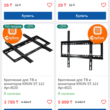
26
26
₸
₸
31 ₸
31 ₸
Купить
Купить
Топ продаж
–15%
–15%
Крепление для ТВ и
Крепление для ТВ и
мониторов KRON ST-112
мониторов KRON ST-113
Арт.4520
Арт.4521
В наличии
В наличии
3 795
5 899
₸
₸
4 464 ₸
6 940 ₸