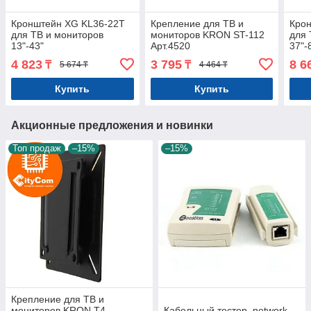
Кронштейн XG KL36-22T
Крепление для ТВ и
Кро
для ТВ и мониторов
мониторов KRON ST-112
для 
13"-43"
Арт.4520
37"-
4 823
3 795
8 6
₸
₸
5 674 ₸
4 464 ₸
Купить
Купить
Акционные предложения и новинки
Топ продаж
–15%
–15%
Крепление для ТВ и
мониторов KRON T4
Кабельный тестер, network