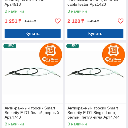
Арт.4518
cable tester Арт.1420
В наличии
В наличии
1 251
2 120
₸
₸
1 472 ₸
2 494 ₸
Купить
Купить
–15%
–15%
Антикражный тросик Smart
Антикражный тросик Smart
Security E-D1 белый, черный
Security E-D1 Single Loop,
Арт.4743
белый, петля-игла Арт.4744
В наличии
В наличии