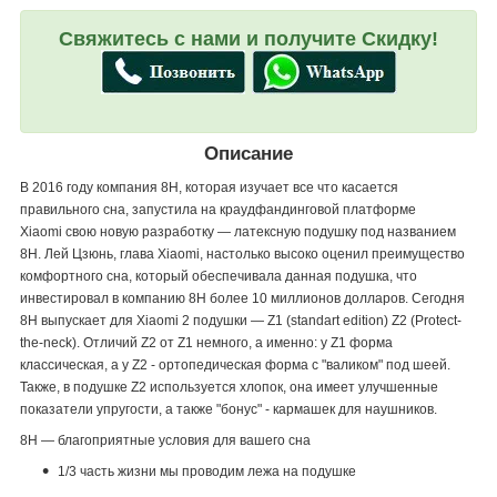
Свяжитесь с нами и получите Скидку!
Описание
В 2016 году компания 8H, которая изучает все что касается
правильного сна, запустила на краудфандинговой платформе
Xiaomi свою новую разработку — латексную подушку под названием
8H. Лей Цзюнь, глава Xiaomi, настолько высоко оценил преимущество
комфортного сна, который обеспечивала данная подушка, что
инвестировал в компанию 8Н более 10 миллионов долларов. Сегодня
8H выпускает для Xiaomi 2 подушки — Z1 (standart edition) Z2 (Protect-
the-neck). Отличий Z2 от Z1 немного, а именно: у Z1 форма
классическая, а у Z2 - ортопедическая форма с "валиком" под шеей.
Также, в подушке Z2 используется хлопок, она имеет улучшенные
показатели упругости, а также "бонус" - кармашек для наушников.
8Н — благоприятные условия для вашего сна
1/3 часть жизни мы проводим лежа на подушке