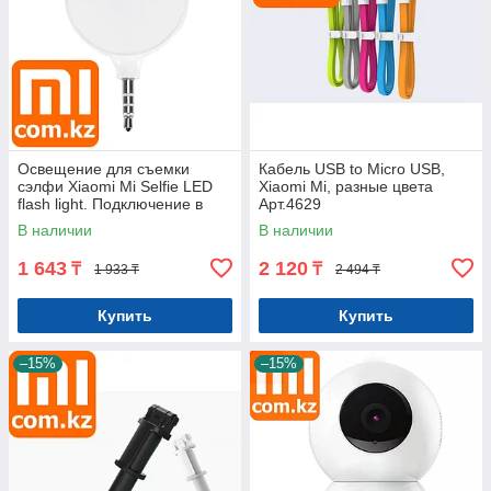
Освещение для съемки
Кабель USB to Micro USB,
сэлфи Xiaomi Mi Selfie LED
Xiaomi Mi, разные цвета
flash light. Подключение в
Арт.4629
аудиоразъем. Оригинал.
В наличии
В наличии
Арт.4632
1 643
2 120
₸
₸
1 933 ₸
2 494 ₸
Купить
Купить
–15%
–15%