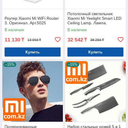
Потолочный светильник
Роутер Xiaomi Mi WiFi Router
Xiaomi Mi Yeelight Smart LED
3. Оригинал. Арт.5025
Ceiling Lamp. Лампа.
Оригинал. Арт.5274
В наличии
В наличии
11 130
32 542
₸
₸
13 094 ₸
38 284 ₸
Купить
Купить
–15%
–15%
Поляризованные
Набор стальных ножей 5 в 1