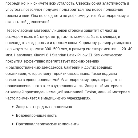
посреди ночи и снимете всю усталость. Сверхвысокая эластичность и
упругость позволяют подушке подстроиться под новое положение
головы и шеи. Она не оседает и не деформируется, благодаря чему и
стала такой долговечной.
Первоклассный материал лицевой стороны защитит от частиц
размером всего в 1 микрометр, так что можно забыть о клещах, и
наслаждаться здоровым и крепким сном. К примеру, размер демодекса
варьируется в рамках 300–500 мкм, а размер его экскрементов — 20–40
мкм. Наволочка Xiaomi 8H Standart Latex Pillow Z1 без химического
покрытия эффективно препятствует проникновению
и распространению демодексов, бактерий и других вредных
организмов, которые могут пройти сквозь ткань. Также подушка
является водонепроницаемой, благодаря чему предотвращается
проникновение пота в ее внутреннюю часть. Защитный материал
от клещей произведен немецкой компанией Evolon, данный материал
часто применяется в медицинских учреждениях.
Защита от вредных организмов
Водонепроницаемость
Противоаллергические компоненты