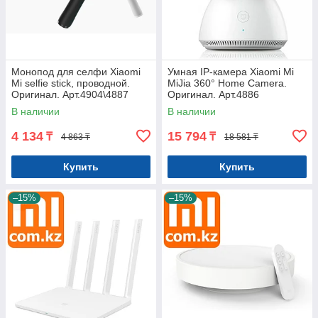
Монопод для селфи Xiaomi
Умная IP-камера Xiaomi Mi
Mi selfie stick, проводной.
MiJia 360° Home Camera.
Оригинал. Арт.4904\4887
Оригинал. Арт.4886
В наличии
В наличии
4 134
15 794
₸
₸
4 863 ₸
18 581 ₸
Купить
Купить
–15%
–15%