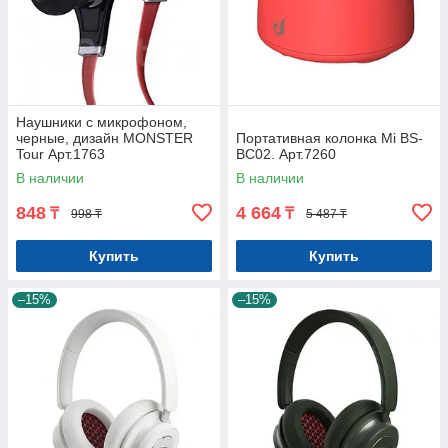
Наушники с микрофоном,
черные, дизайн MONSTER
Портативная колонка Mi BS-
Tour Арт.1763
BC02. Арт.7260
В наличии
В наличии
848
4 664
₸
₸
998 ₸
5 487 ₸
Купить
Купить
–15%
–15%