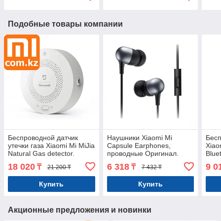
Подобные товары компании
Беспроводной датчик
Наушники Xiaomi Mi
Бес
утечки газа Xiaomi Mi MiJia
Capsule Earphones,
Xiao
Natural Gas detector.
проводные Оригинал.
Blue
Оригинал. Арт.5477
Арт.7113
Ориг
18 020
6 318
9 0
₸
₸
21 200 ₸
7 432 ₸
Купить
Купить
Акционные предложения и новинки