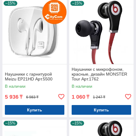
–15%
–15%
Наушники с микрофоном,
Наушники с гарнитурой
красные, дизайн MONSTER
Meizu EP21HD Арт.5500
Tour Арт.1762
В наличии
В наличии
5 936
1 060
₸
₸
6 983 ₸
1 247 ₸
Купить
Купить
–15%
–15%