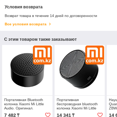
Условия возврата
Возврат товара в течение 14 дней по договоренности
Все условия возврата
С этим товаром также заказывают
Портативная Bluetooth
Портативная
Науш
колонка Xiaomi Mi Little
беспроводная bluetooth
Quan
Audio. Оригинал.
колонка Xiaomi Mi Little
ZBW
Арт.4884\4903\4902
Cannon, черная.
Арт.
7 482
14 341
14 
₸
₸
Оригинал. Арт.3969