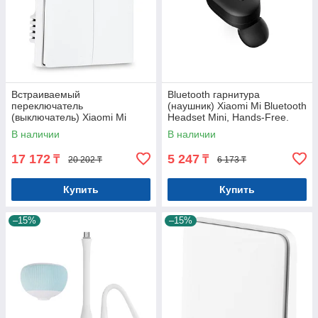
Встраиваемый
Bluetooth гарнитура
переключатель
(наушник) Xiaomi Mi Bluetooth
(выключатель) Xiaomi Mi
Headset Mini, Hands-Free.
Aqara Smart Light control
Оригинал. Арт.5972
В наличии
В наличии
dual, двойной Арт.5590
17 172
5 247
₸
₸
20 202 ₸
6 173 ₸
Купить
Купить
–15%
–15%