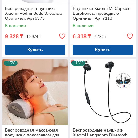
Беспроводные наушники
Наушники Xiaomi Mi Capsule
Xiaomi Redmi Buds 3, белые
Earphones, проводные
Оригинал. Арт.6973
Оригинал. Арт.7113
В наличии
В наличии
9 328
6 318
₸
₸
10 974 ₸
7 432 ₸
Купить
Купить
–15%
–15%
Беспроводная массажная
Беспроводные наушники
подушка с подогревом для
Xiaomi Langsdom Bluetooth