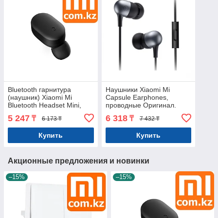
Bluetooth гарнитура
Наушники Xiaomi Mi
(наушник) Xiaomi Mi
Capsule Earphones,
Bluetooth Headset Mini,
проводные Оригинал.
Hands-Free. Оригинал.
Арт.7113
5 247
6 318
₸
₸
6 173 ₸
7 432 ₸
Арт.5972
Купить
Купить
Акционные предложения и новинки
–15%
–15%