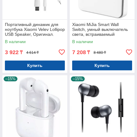
Портативный динамик для
Xiaomi MiJia Smart Wall
ноутбука Xiaomi Velev Lollipop
Switch, умный выключатель
USB Speaker, Оригинал.
света, встраиваемый
Арт.6841
Арт.6839
В наличии
В наличии
3 922
7 208
₸
₸
4 614 ₸
8 480 ₸
Купить
Купить
–15%
–15%