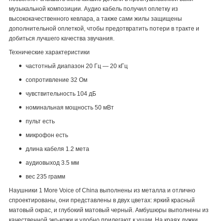
музыкальной композиции. Аудио кабель получил оплетку из
высококачественного кевлара, а также сами жилы защищены
дополнительной оплеткой, чтобы предотвратить потери в тракте и
добиться лучшего качества звучания.
Технические характеристики
частотный диапазон 20 Гц — 20 кГц
сопротивление 32 Ом
чувствительность 104 дБ
номинальная мощность 50 мВт
пульт есть
микрофон есть
длина кабеля 1.2 мета
аудиовыход 3.5 мм
вес 235 грамм
Наушники 1 More Voice of China выполнены из металла и отлично
спроектированы, они представлены в двух цветах: яркий красный
матовый окрас, и глубокий матовый черный. Амбушюры выполнены из
качественной эко-кожи и удобно прилегают к ушам. На краях дужки