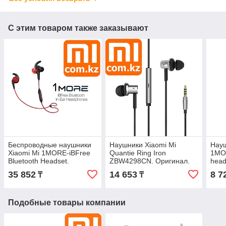
С этим товаром также заказывают
Беспроводные наушники
Наушники Xiaomi Mi
Науш
Xiaomi Mi 1MORE-iBFree
Quantie Ring Iron
1MOR
Bluetooth Headset.
ZBW4298CN. Оригинал.
head
Оригинал. Арт.5492
Арт.4398
Ориг
35 852
14 653
8 7
₸
₸
Подобные товары компании