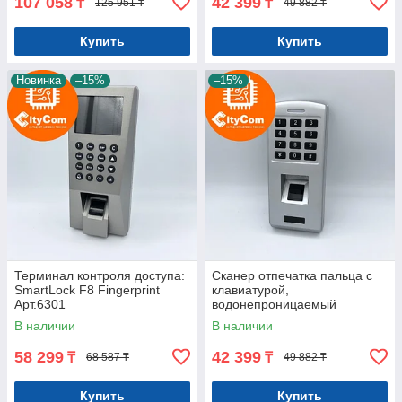
107 058
42 399
₸
₸
125 951 ₸
49 882 ₸
Купить
Купить
Новинка
–15%
–15%
Терминал контроля доступа:
Сканер отпечатка пальца с
SmartLock F8 Fingerprint
клавиатурой,
Арт.6301
водонепроницаемый
SmartLock DS-F103 Арт.6224
В наличии
В наличии
58 299
42 399
₸
₸
68 587 ₸
49 882 ₸
Купить
Купить