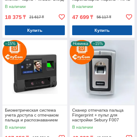
Панель накладная.
ZKT DS-SC102 Арт.6303
В наличии
В наличии
Сенсорная. Арт.6213
18 375
47 699
₸
₸
21 617 ₸
56 117 ₸
Купить
Купить
–15%
Новинка
–15%
Биометрическая система
Сканер отпечатка пальца
учета доступа с отпечаком
Fingerprint + пульт для
пальца и распознаванием
настройки Sebury F007
лица. SmartLock CT-B108
Арт.6221
В наличии
В наличии
Арт.6295