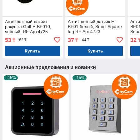
Антикражный датчик-
Антикражный датчик E-
Анти
ракушка Golf E-BF010,
BF01 белый, Small Square
BF01
черный, RF Арт.4725
tag RF Арт.4723
Squa
53
37
32
₸
₸
62 ₸
44 ₸
Купить
Купить
Акционные предложения и новинки
–15%
–15%