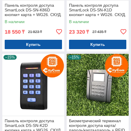
Панель контроля доступа
Панель контроля доступа
SmartLock DS-SN-K86D
SmartLock DS-SN-K1D
кнопки+ карта + WG26. СКУД.
кнопки+ карта + WG26. СКУД.
Панель накладная.
Панель накладная.
В наличии
В наличии
Сенсорная. Арт.6212
Сенсорная. Арт.6213
18 550
23 320
₸
₸
21 823 ₸
27 435 ₸
Купить
Купить
–15%
–15%
Панель контроля доступа
Биометрический терминал
SmartLock DS-SN-K2D
контроля доступа карта/
кнопки+ карта + WG26. СКУД.
пароль/карта+пароль + RFID