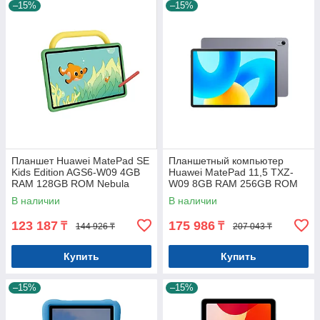
–15%
–15%
Планшет Huawei MatePad SE
Планшетный компьютер
Kids Edition AGS6-W09 4GB
Huawei MatePad 11,5 TXZ-
RAM 128GB ROM Nebula
W09 8GB RAM 256GB ROM
Gray
Space Gray
В наличии
В наличии
123 187
175 986
₸
₸
144 926 ₸
207 043 ₸
Купить
Купить
–15%
–15%