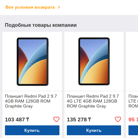
Все условия возврата
Подобные товары компании
Планшет Redmi Pad 2 9.7
Планшет Redmi Pad 2 9.7
Пла
4GB RAM 128GB ROM
4G LTE 4GB RAM 128GB
LTE
Graphite Gray
ROM Graphite Gray
ROM
103 487
135 278
95 
₸
₸
Купить
Купить