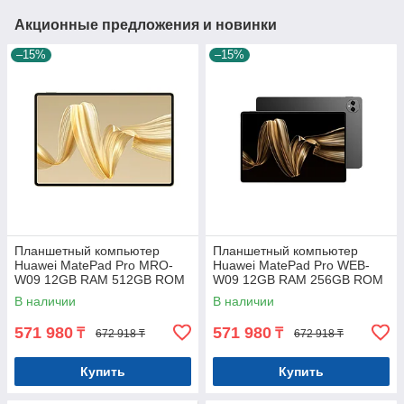
Акционные предложения и новинки
–15%
–15%
Планшетный компьютер
Планшетный компьютер
Huawei MatePad Pro MRO-
Huawei MatePad Pro WEB-
W09 12GB RAM 512GB ROM
W09 12GB RAM 256GB ROM
Premium Gold
Black
В наличии
В наличии
571 980
571 980
₸
₸
672 918 ₸
672 918 ₸
Купить
Купить