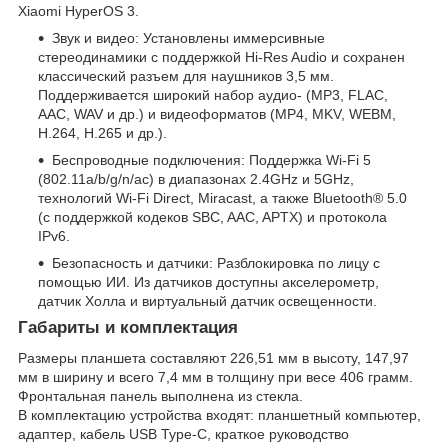
Xiaomi HyperOS 3.
Звук и видео: Установлены иммерсивные
стереодинамики с поддержкой Hi-Res Audio и сохранен
классический разъем для наушников 3,5 мм.
Поддерживается широкий набор аудио- (MP3, FLAC,
AAC, WAV и др.) и видеоформатов (MP4, MKV, WEBM,
H.264, H.265 и др.).
Беспроводные подключения: Поддержка Wi-Fi 5
(802.11a/b/g/n/ac) в диапазонах 2.4GHz и 5GHz,
технологий Wi-Fi Direct, Miracast, а также Bluetooth® 5.0
(с поддержкой кодеков SBC, AAC, APTX) и протокола
IPv6.
Безопасность и датчики: Разблокировка по лицу с
помощью ИИ. Из датчиков доступны акселерометр,
датчик Холла и виртуальный датчик освещенности.
Габариты и комплектация
Размеры планшета составляют 226,51 мм в высоту, 147,97
мм в ширину и всего 7,4 мм в толщину при весе 406 грамм.
Фронтальная панель выполнена из стекла.
В комплектацию устройства входят: планшетный компьютер,
адаптер, кабель USB Type-C, краткое руководство