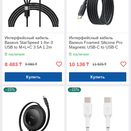
Интерфейсный кабель
Интерфейсный кабель
Baseus StarSpeed 1-for-3
Baseus Foamed Silicone Pro
USB to M+L+C 3.5A 1.2m
Magnetic USB-C to USB-C
Black (CAXS000001)
100W Black 1m (E0426D00)
В наличии
В наличии
8 483
10 136
₸
₸
9 980 ₸
11 925 ₸
Купить
Купить
–15%
–15%