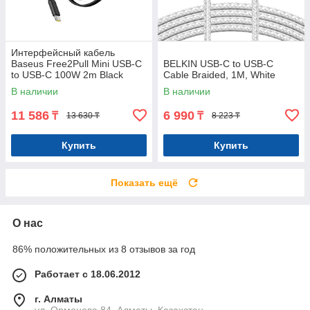
Интерфейсный кабель
Baseus Free2Pull Mini USB-C
BELKIN USB-C to USB-C
to USB-C 100W 2m Black
Cable Braided, 1M, White
(P10364500113-01)
В наличии
В наличии
11 586
6 990
₸
₸
13 630 ₸
8 223 ₸
Купить
Купить
Показать ещё
О нас
86% положительных из 8 отзывов за год
Работает с 18.06.2012
г. Алматы
ул. Орманова 84, Алматы, Казахстан