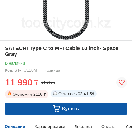
SATECHI Type C to MFI Cable 10 inch- Space
Gray
В наличии
Код: ST-TCL10M
Розница
11 990
₸
14 106 ₸
Осталось
02:41:59
Экономия
2116 ₸
Купить
Описание
Характеристики
Доставка
Оплата
Усл