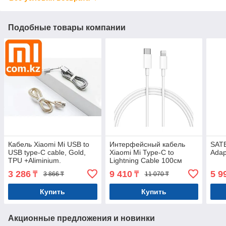
Подобные товары компании
Кабель Xiaomi Mi USB to
Интерфейсный кабель
SATE
USB type-C cable, Gold,
Xiaomi Mi Type-C to
Adap
TPU +Aliminium.
Lightning Cable 100см
Оригинал. Арт.5531
3 286
9 410
5 9
₸
₸
3 866 ₸
11 070 ₸
Купить
Купить
Акционные предложения и новинки