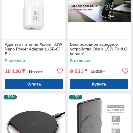
Адаптер питания Xiaomi 33W
Беспроводное зарядное
Nano Power Adapter (USB-C)
устройство Olmio 15W Fold Qi
EU
черный
В наличии
В наличии
10 136
9 531
₸
₸
11 925 ₸
11 213 ₸
Купить
Купить
–15%
–15%