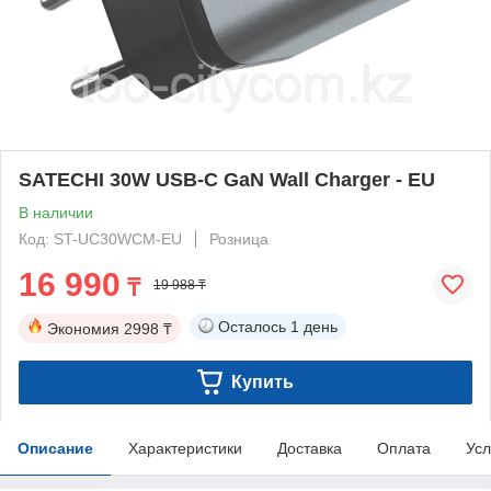
SATECHI 30W USB-C GaN Wall Charger - EU
В наличии
Код: ST-UC30WCM-EU
Розница
16 990
₸
19 988 ₸
Осталось
1 день
Экономия
2998 ₸
Купить
Описание
Характеристики
Доставка
Оплата
Усл