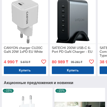
CANYON charger CU20C
SATECHI 200W USB-C 6-
SAT
GaN 20W 1xPD EU White
Port PD GaN Charger - EU
Comp
Type
gray
4 990
80 989
38 
₸
₸
5 870 ₸
95 281 ₸
Купить
Купить
Акционные предложения и новинки
–15%
–15%