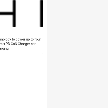
hnology to power up to four
-Port PD GaN Charger can
arging.