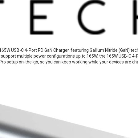
i 165W USB-C 4-Port PD GaN Charger, featuring Gallium Nitride (GaN) tec
o support multiple power configurations up to 165W, the 165W USB-C 4
Pro setup on-the-go, so you can keep working while your devices are ch