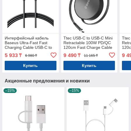
Интерфейсный кабель
Ttec USB-C to USB-C Mini
Ttec
Baseus Ultra-Fast Fast
Retractable 100W PD/QC
Retr
Charging Cable USB-C to
120cm Fast Charge Cable
120c
USB-C 100W 1m Cluster
Cosmic Black
Suns
5 933
9 490
9 4
₸
₸
6 980 ₸
11 165 ₸
Black
Купить
Купить
Акционные предложения и новинки
–15%
–15%