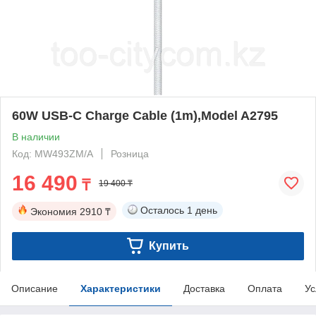
60W USB-C Charge Cable (1m),Model A2795
В наличии
Код: MW493ZM/A
Розница
16 490
₸
19 400 ₸
Осталось
1 день
Экономия
2910 ₸
Купить
Описание
Характеристики
Доставка
Оплата
Ус