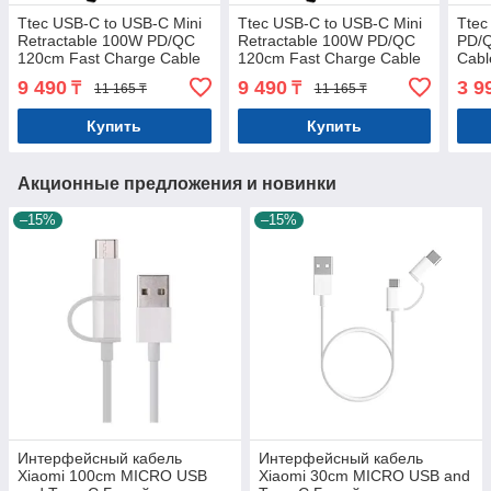
Ttec USB-C to USB-C Mini
Ttec USB-C to USB-C Mini
Ttec
Retractable 100W PD/QC
Retractable 100W PD/QC
PD/Q
120cm Fast Charge Cable
120cm Fast Charge Cable
Cabl
Cosmic Black
Sunset Blush
9 490
9 490
3 9
₸
₸
11 165 ₸
11 165 ₸
Купить
Купить
Акционные предложения и новинки
–15%
–15%
Интерфейсный кабель
Интерфейсный кабель
Xiaomi 100cm MICRO USB
Xiaomi 30cm MICRO USB and