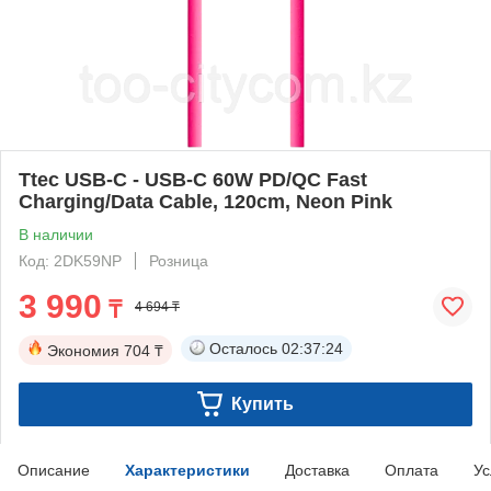
Ttec USB-C - USB-C 60W PD/QC Fast
Charging/Data Cable, 120cm, Neon Pink
В наличии
Код: 2DK59NP
Розница
3 990
₸
4 694 ₸
Осталось
02:37:24
Экономия
704 ₸
Купить
Описание
Характеристики
Доставка
Оплата
Ус