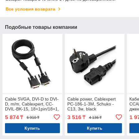
Все условия возврата
Подобные товары компании
Cable SVGA, DVI-D to DVI-
Cable power, Cablexpert
Кабе
D, m/m, Cablexpert, CC-
PC-186-1-3M, Schuko -
CCA
DVIL-BK-15, 18+1pin/18+1,
C13, 3м, black
джек
4.5м
блис
5 874
3 516
1 9
₸
₸
6 910 ₸
4 136 ₸
Купить
Купить