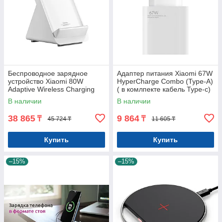
Беспроводное зарядное
Адаптер питания Xiaomi 67W
устройство Xiaomi 80W
HyperCharge Combo (Type-A)
Adaptive Wireless Charging
( в комлпекте кабель Type-c)
Stand
В наличии
В наличии
38 865
9 864
₸
₸
45 724 ₸
11 605 ₸
Купить
Купить
–15%
–15%