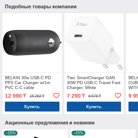
Подобные товары компании
BELKIN 30w USB-C PD
Ttec SmartCharger GAN
BEL
PPS Car Charger w/1m
30W PD USB-C Travel Fast
CUB
PVC C-C cable
Charger, White
WIT
12 990
7 290
9 9
₸
₸
15 282 ₸
8 576 ₸
Купить
Купить
Акционные предложения и новинки
–15%
–15%