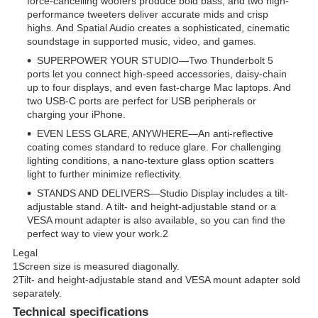
force-cancelling woofers produce bold bass, and two high-
performance tweeters deliver accurate mids and crisp
highs. And Spatial Audio creates a sophisticated, cinematic
soundstage in supported music, video, and games.
SUPERPOWER YOUR STUDIO—Two Thunderbolt 5
ports let you connect high-speed accessories, daisy-chain
up to four displays, and even fast-charge Mac laptops. And
two USB-C ports are perfect for USB peripherals or
charging your iPhone.
EVEN LESS GLARE, ANYWHERE—An anti-reflective
coating comes standard to reduce glare. For challenging
lighting conditions, a nano-texture glass option scatters
light to further minimize reflectivity.
STANDS AND DELIVERS—Studio Display includes a tilt-
adjustable stand. A tilt- and height-adjustable stand or a
VESA mount adapter is also available, so you can find the
perfect way to view your work.
2
Legal
1
Screen size is measured diagonally.
2
Tilt- and height-adjustable stand and VESA mount adapter sold
separately.
Technical specifications