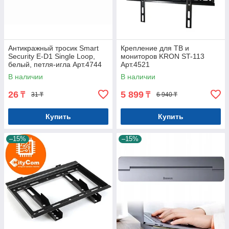
Антикражный тросик Smart
Крепление для ТВ и
Security E-D1 Single Loop,
мониторов KRON ST-113
белый, петля-игла Арт.4744
Арт.4521
В наличии
В наличии
26
5 899
₸
₸
31 ₸
6 940 ₸
Купить
Купить
–15%
–15%