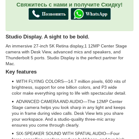
Свяжитесь с нами и получите Скидку!
Studio Display. A sight to be bold.
An immersive 27-inch 5K Retina display,
1
12MP Center Stage
camera with Desk View, advanced mics and speakers, and
Thunderbolt 5 ports. Studio Display is the perfect partner for
Mac.
Key features
WITH FLYING COLORS—14.7 million pixels, 600 nits of
brightness, support for one billion colors, and P3 wide
color make everything spring to life with spectacular detail.
ADVANCED CAMERA AND AUDIO—The 12MP Center
Stage camera helps you look sharp in any light and keeps
you in frame during video calls. Desk View lets you share
your workspace. And a studio-quality three-mic array
ensures you come through clearly.
SIX-SPEAKER SOUND WITH SPATIAL AUDIO—Four