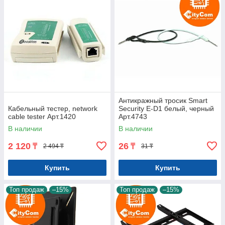
Антикражный тросик Smart
Кабельный тестер, network
Security E-D1 белый, черный
cable tester Арт.1420
Арт.4743
В наличии
В наличии
2 120
26
₸
₸
2 494 ₸
31 ₸
Купить
Купить
Топ продаж
–15%
Топ продаж
–15%