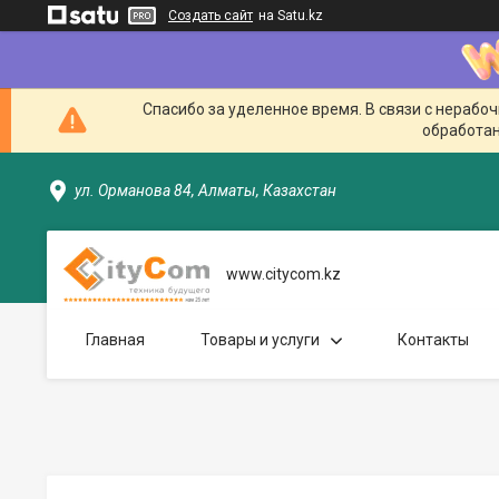
Создать сайт
на Satu.kz
Спасибо за уделенное время. В связи с нерабо
обработан
ул. Орманова 84, Алматы, Казахстан
www.citycom.kz
Главная
Товары и услуги
Контакты