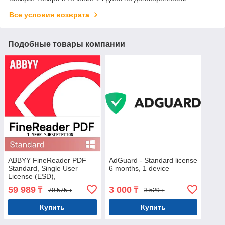
Все условия возврата
Подобные товары компании
ABBYY FineReader PDF
AdGuard - Standard license
Standard, Single User
6 months, 1 device
License (ESD),
Subscription, 1y
59 989
3 000
₸
₸
70 575 ₸
3 529 ₸
Купить
Купить