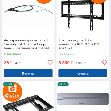
Антикражный тросик Smart
Крепление для ТВ и
Security E-D1 Single Loop,
мониторов KRON ST-113
белый, петля-игла Арт.4744
Арт.4521
В наличии
В наличии
26
5 899
₸
₸
31 ₸
6 940 ₸
Купить
Купить
–15%
–15%