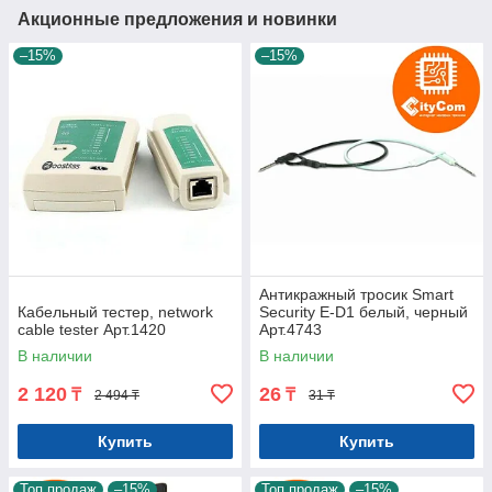
Акционные предложения и новинки
–15%
–15%
Антикражный тросик Smart
Кабельный тестер, network
Security E-D1 белый, черный
cable tester Арт.1420
Арт.4743
В наличии
В наличии
2 120
26
₸
₸
2 494 ₸
31 ₸
Купить
Купить
Топ продаж
–15%
Топ продаж
–15%