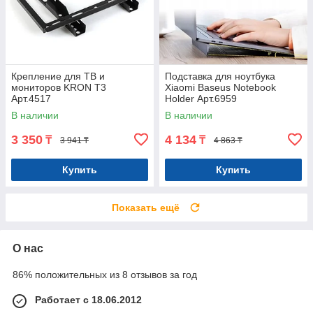
Крепление для ТВ и
Подставка для ноутбука
мониторов KRON T3
Xiaomi Baseus Notebook
Арт.4517
Holder Арт.6959
В наличии
В наличии
3 350
4 134
₸
₸
3 941 ₸
4 863 ₸
Купить
Купить
Показать ещё
О нас
86% положительных из 8 отзывов за год
Работает с 18.06.2012