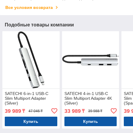
Все условия возврата
Подобные товары компании
SATECHI 6-in-1 USB-C
SATECHI 4-in-1 USB-C
SATE
Slim Multiport Adapter
Slim Multiport Adapter 4K
Slim
(Silver)
(Silver)
(Spa
39 989
33 989
39 
₸
₸
47 046 ₸
39 988 ₸
Купить
Купить