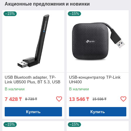
Акционные предложения и новинки
–15%
–15%
USB Bluetooth adapter, TP-
USB-концентратор TP-Link
Link UB500 Plus, BT 5.3, USB
UH400
В наличии
В наличии
7 428
13 546
₸
₸
8 739 ₸
15 936 ₸
Купить
Купить
–15%
–15%