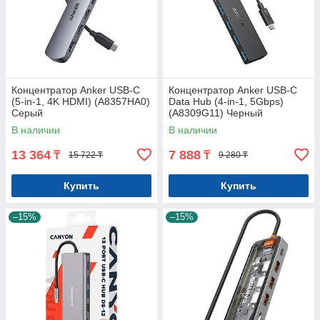
Концентратор Anker USB-C
Концентратор Anker USB-C
(5-in-1, 4K HDMI) (A8357HA0)
Data Hub (4-in-1, 5Gbps)
Серый
(A8309G11) Черный
В наличии
В наличии
13 364
7 888
₸
₸
15 722 ₸
9 280 ₸
Купить
Купить
–15%
–15%