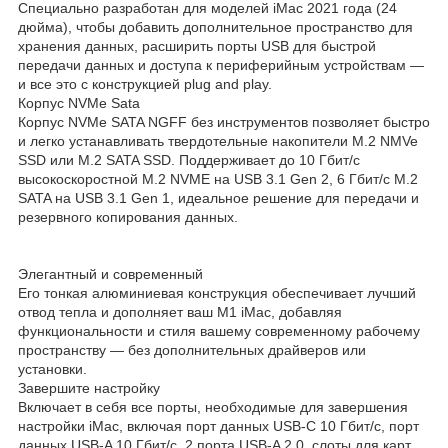
Специально разработан для моделей iMac 2021 года (24
дюйма), чтобы добавить дополнительное пространство для
хранения данных, расширить порты USB для быстрой
передачи данных и доступа к периферийным устройствам —
и все это с конструкцией plug and play.
Корпус NVMe Sata
Корпус NVMe SATA NGFF без инструментов позволяет быстро
и легко устанавливать твердотельные накопители M.2 NMVe
SSD или M.2 SATA SSD. Поддерживает до 10 Гбит/с
высокоскоростной M.2 NVME на USB 3.1 Gen 2, 6 Гбит/с M.2
SATA на USB 3.1 Gen 1, идеальное решение для передачи и
резервного копирования данных.
Элегантный и современный
Его тонкая алюминиевая конструкция обеспечивает лучший
отвод тепла и дополняет ваш M1 iMac, добавляя
функциональности и стиля вашему современному рабочему
пространству — без дополнительных драйверов или
установки.
Завершите настройку
Включает в себя все порты, необходимые для завершения
настройки iMac, включая порт данных USB-C 10 Гбит/с, порт
данных USB-A 10 Гбит/с, 2 порта USB-A 2.0, слоты для карт