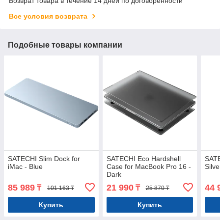
Возврат товара в течение 14 дней по договоренности
Все условия возврата
Подобные товары компании
SATECHI Slim Dock for
SATECHI Eco Hardshell
SATE
iMac - Blue
Case for MacBook Pro 16 -
Silve
Dark
85 989
21 990
44 
₸
₸
101 163 ₸
25 870 ₸
Купить
Купить