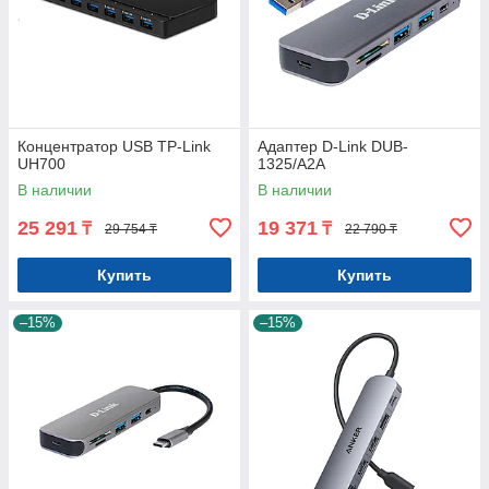
Концентратор USB TP-Link
Адаптер D-Link DUB-
UH700
1325/A2A
В наличии
В наличии
25 291
19 371
₸
₸
29 754 ₸
22 790 ₸
Купить
Купить
–15%
–15%