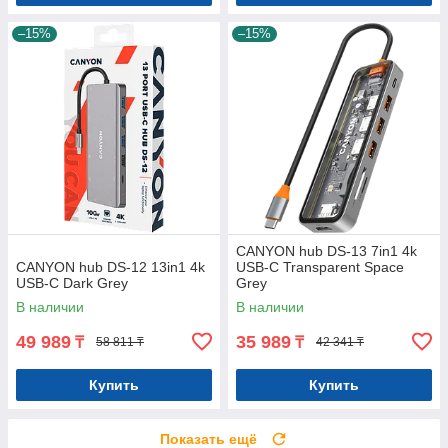
–15%
–15%
CANYON hub DS-13 7in1 4k
CANYON hub DS-12 13in1 4k
USB-C Transparent Space
USB-C Dark Grey
Grey
В наличии
В наличии
49 989
35 989
₸
₸
58 811 ₸
42 341 ₸
Купить
Купить
Показать ещё