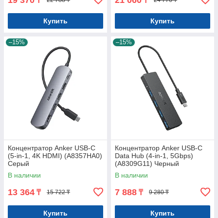
₸
₸
22 788 ₸
24 776 ₸
Купить
Купить
–15%
–15%
Концентратор Anker USB-C
Концентратор Anker USB-C
(5-in-1, 4K HDMI) (A8357HA0)
Data Hub (4-in-1, 5Gbps)
Серый
(A8309G11) Черный
В наличии
В наличии
13 364
7 888
₸
₸
15 722 ₸
9 280 ₸
Купить
Купить