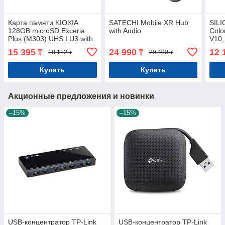
Карта памяти KIOXIA
SATECHI Mobile XR Hub
SILI
128GB microSD Exceria
with Audio
Colo
Plus (M303) UHS I U3 with
V10,
adapter 100/65 MB/s
up t
15 395
24 990
12 
₸
₸
18 112 ₸
29 400 ₸
adap
Купить
Купить
Акционные предложения и новинки
–15%
–15%
USB-концентратор TP-Link
USB-концентратор TP-Link