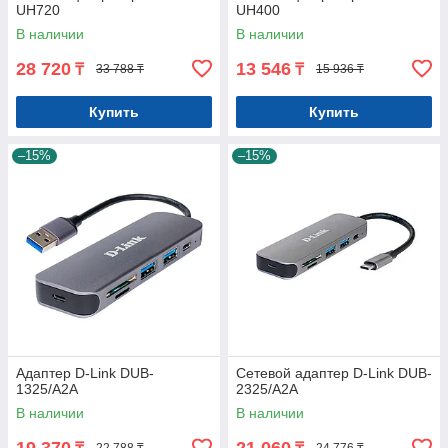
UH720
UH400
В наличии
В наличии
28 720
13 546
₸
₸
33 788 ₸
15 936 ₸
Купить
Купить
–15%
–15%
Адаптер D-Link DUB-
Сетевой адаптер D-Link DUB-
1325/A2A
2325/A2A
В наличии
В наличии
19 370
21 060