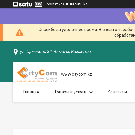
Создать сайт
на Satu.kz
Спасибо за уделенное время. В связи с нерабо
обработан
ул. Орманова 84, Алматы, Казахстан
www.citycom.kz
Главная
Товары и услуги
Контакты