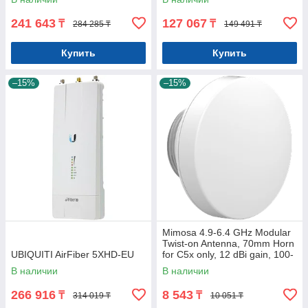
241 643
127 067
₸
₸
284 285 ₸
149 491 ₸
Купить
Купить
–15%
–15%
Mimosa 4.9-6.4 GHz Modular
Twist-on Antenna, 70mm Horn
UBIQUITI AirFiber 5XHD-EU
for C5x only, 12 dBi gain, 100-
00086
В наличии
В наличии
266 916
8 543
₸
₸
314 019 ₸
10 051 ₸