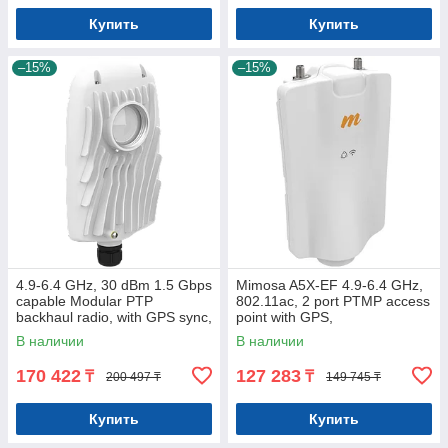
Купить
Купить
–15%
–15%
4.9-6.4 GHz, 30 dBm 1.5 Gbps
Mimosa A5X-EF 4.9-6.4 GHz,
capable Modular PTP
802.11ac, 2 port PTMP access
backhaul radio, with GPS sync,
point with GPS,
uses N5-X Antennas - POE
Connectorized. POE NOT
В наличии
В наличии
NOT I
INCLUDED, 100-0
170 422
127 283
₸
₸
200 497 ₸
149 745 ₸
Купить
Купить