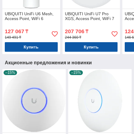
UBIQUITI UniFi U6 Mesh,
UBIQUITI UniFi U7 Pro
UBIQ
Access Point, WiFi 6
XGS, Access Point, WiFi 7
Acce
127 067
207 706
124
₸
₸
149 491 ₸
244 360 ₸
146 6
Купить
Купить
Акционные предложения и новинки
–15%
–15%