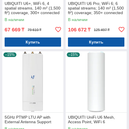
UBIQUITI U6+, WiFi 6, 4
UBIQUITI U6 Pro; WiFi 6; 6
spatial streams, 140 m² (1,500
spatial streams; 140 m² (1,500
ft²) coverage, 300+ connected
ft²) coverage; 350+ connected
devices, Powered using Po
devices; Powered using
В наличии
В наличии
67 669
106 672
₸
₸
79 610 ₸
125 497 ₸
Купить
Купить
–15%
–15%
5GHz PTMP LTU AP with
UBIQUITI UniFi U6 Mesh,
External Antenna Support
Access Point, WiFi 6
В наличии
В наличии