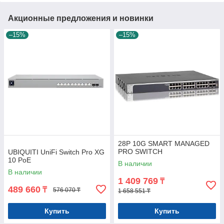
Акционные предложения и новинки
–15%
–15%
28P 10G SMART MANAGED
PRO SWITCH
UBIQUITI UniFi Switch Pro XG
10 PoE
В наличии
В наличии
1 409 769
₸
489 660
₸
576 070 ₸
1 658 551 ₸
Купить
Купить