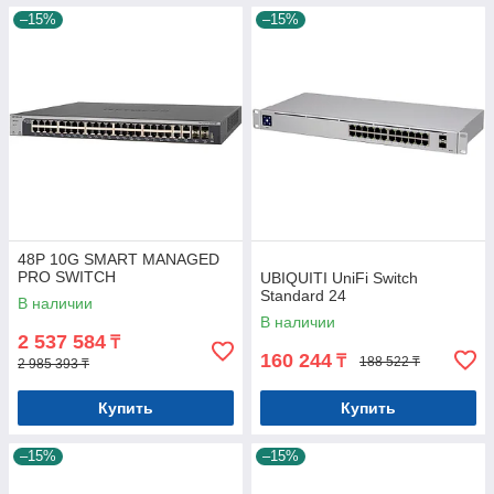
–15%
–15%
48P 10G SMART MANAGED
PRO SWITCH
UBIQUITI UniFi Switch
Standard 24
В наличии
В наличии
2 537 584
₸
160 244
₸
188 522 ₸
2 985 393 ₸
Купить
Купить
–15%
–15%