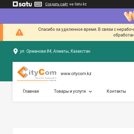
Создать сайт
на Satu.kz
Спасибо за уделенное время. В связи с нерабо
обработан
ул. Орманова 84, Алматы, Казахстан
www.citycom.kz
Главная
Товары и услуги
Контакты