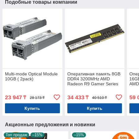
Подобные товары компании
Multi-mode Optical Module
Оперативная память 8GB
Опе
10GB ( 2pack)
DDR4 3200MHz AMD
16G
Radeon R9 Gamer Series
AMD
R948G3206U2S-U Retail
Perf
Pack
R741
23 947
34 433
59 
₸
₸
28 173 ₸
40 510 ₸
Pac
Купить
Купить
Акционные предложения и новинки
Топ продаж
–15%
–15%