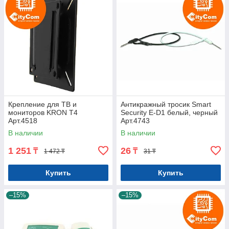
Крепление для ТВ и
Антикражный тросик Smart
мониторов KRON T4
Security E-D1 белый, черный
Арт.4518
Арт.4743
В наличии
В наличии
1 251
26
₸
₸
1 472 ₸
31 ₸
Купить
Купить
–15%
–15%