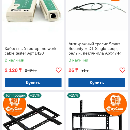
Антикражный тросик Smart
Кабельный тестер, network
Security E-D1 Single Loop,
cable tester Арт.1420
белый, петля-игла Арт.4744
В наличии
В наличии
2 120
26
₸
₸
2 494 ₸
31 ₸
Купить
Купить
Топ продаж
–15%
–15%