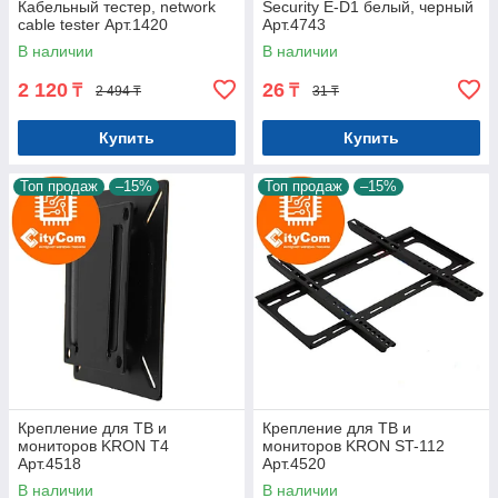
Кабельный тестер, network
Security E-D1 белый, черный
cable tester Арт.1420
Арт.4743
В наличии
В наличии
2 120
26
₸
₸
2 494 ₸
31 ₸
Купить
Купить
Топ продаж
–15%
Топ продаж
–15%
Крепление для ТВ и
Крепление для ТВ и
мониторов KRON T4
мониторов KRON ST-112
Арт.4518
Арт.4520
В наличии
В наличии