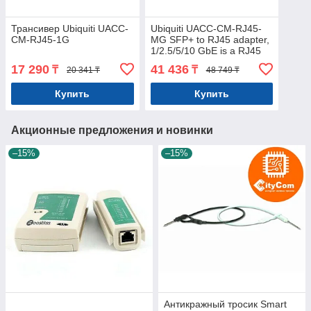
Трансивер Ubiquiti UACC-
Ubiquiti UACC-CM-RJ45-
CM-RJ45-1G
MG SFP+ to RJ45 adapter,
1/2.5/5/10 GbE is a RJ45
transceiver that can be
17 290
41 436
₸
₸
20 341 ₸
48 749 ₸
inserted into
Купить
Купить
Акционные предложения и новинки
–15%
–15%
Антикражный тросик Smart