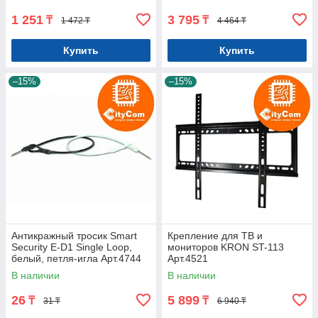
1 251
3 795
₸
₸
1 472 ₸
4 464 ₸
Купить
Купить
–15%
–15%
Антикражный тросик Smart
Крепление для ТВ и
Security E-D1 Single Loop,
мониторов KRON ST-113
белый, петля-игла Арт.4744
Арт.4521
В наличии
В наличии
26
5 899
₸
₸
31 ₸
6 940 ₸