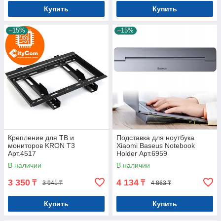
Купить
Купить
–15%
–15%
Крепление для ТВ и
Подставка для ноутбука
мониторов KRON T3
Xiaomi Baseus Notebook
Арт.4517
Holder Арт.6959
В наличии
В наличии
3 350
4 134
₸
₸
3 941 ₸
4 863 ₸
Купить
Купить