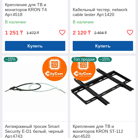
Крепление для ТВ и
мониторов KRON T4
Кабельный тестер, network
Арт.4518
cable tester Арт.1420
В наличии
В наличии
1 251
2 120
₸
₸
1 472 ₸
2 494 ₸
Купить
Купить
–15%
Топ продаж
–15%
Антикражный тросик Smart
Крепление для ТВ и
Security E-D1 белый, черный
мониторов KRON ST-112
Арт.4743
Арт.4520