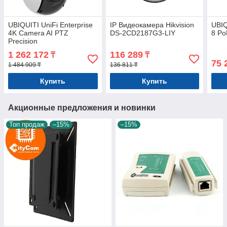
UBIQUITI UniFi Enterprise
IP Видеокамера Hikvision
UBIQ
4K Camera AI PTZ
DS-2CD2187G3-LIY
8 Po
Precision
1 262 172
116 289
₸
₸
75 
1 484 909 ₸
136 811 ₸
Купить
Купить
Акционные предложения и новинки
Топ продаж
–15%
–15%