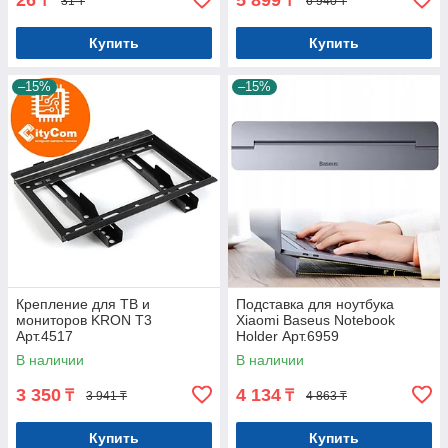
26
5 899
₸
₸
31 ₸
6 940 ₸
Купить
Купить
–15%
–15%
Крепление для ТВ и
Подставка для ноутбука
мониторов KRON T3
Xiaomi Baseus Notebook
Арт.4517
Holder Арт.6959
В наличии
В наличии
3 350
4 134
₸
₸
3 941 ₸
4 863 ₸
Купить
Купить