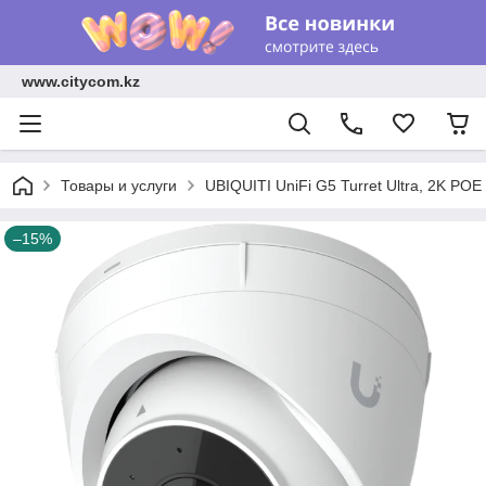
www.citycom.kz
Товары и услуги
UBIQUITI UniFi G5 Turret Ultra, 2K PO
–15%