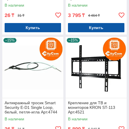
В наличии
В наличии
26
3 795
₸
₸
31 ₸
4 464 ₸
Купить
Купить
–15%
–15%
Антикражный тросик Smart
Крепление для ТВ и
Security E-D1 Single Loop,
мониторов KRON ST-113
белый, петля-игла Арт.4744
Арт.4521
В наличии
В наличии