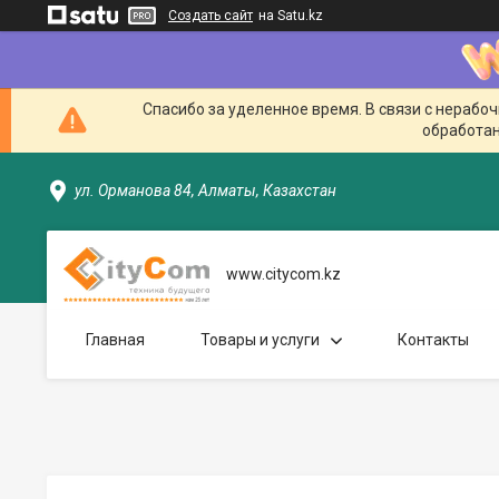
Создать сайт
на Satu.kz
Спасибо за уделенное время. В связи с нерабо
обработан
ул. Орманова 84, Алматы, Казахстан
www.citycom.kz
Главная
Товары и услуги
Контакты