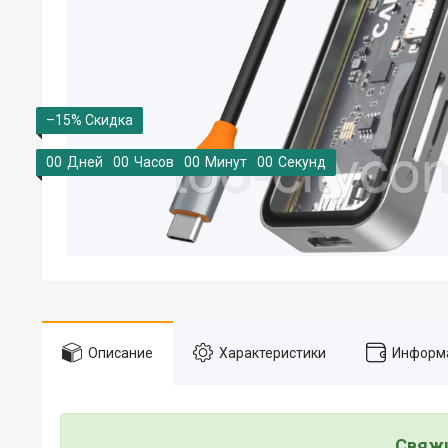
–15%
0
0
Дней
0
0
Часов
0
0
Минут
0
0
Секунд
Описание
Характеристики
Информа
Свяжи