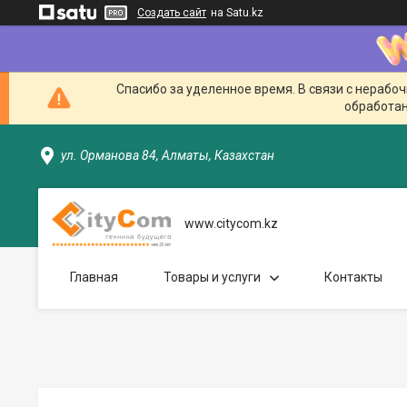
Создать сайт
на Satu.kz
Спасибо за уделенное время. В связи с нерабо
обработан
ул. Орманова 84, Алматы, Казахстан
www.citycom.kz
Главная
Товары и услуги
Контакты