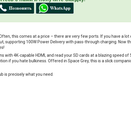
ten, this comes at a price – there are very few ports. If you have a lot o
utput, supporting 100W Power Delivery with pass-through charging. Now 
es!
ns with 4K-capable HDMI, and read your SD cards at a blazing speed of 5 G
tion if you hate bulkiness. Offered in Space Grey, this is a slick compan
ub is precisely what you need.