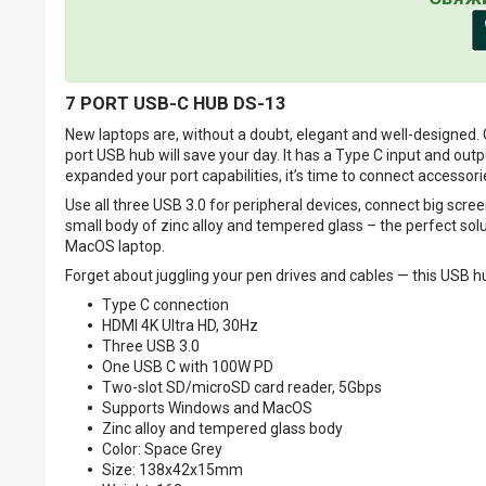
7 PORT USB-C HUB DS-13
New laptops are, without a doubt, elegant and well-designed. Of
port USB hub will save your day. It has a Type C input and o
expanded your port capabilities, it’s time to connect accessori
Use all three USB 3.0 for peripheral devices, connect big scree
small body of zinc alloy and tempered glass – the perfect solu
MacOS laptop.
Forget about juggling your pen drives and cables — this USB h
Type C connection
HDMI 4K Ultra HD, 30Hz
Three USB 3.0
One USB C with 100W PD
Two-slot SD/microSD card reader, 5Gbps
Supports Windows and MacOS
Zinc alloy and tempered glass body
Color: Space Grey
Size: 138x42x15mm