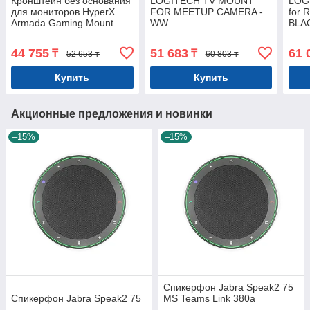
Кронштейн без основания
LOGITECH TV MOUNT
LOG
для мониторов HyperX
FOR MEETUP CAMERA -
for 
Armada Gaming Mount
WW
BLA
Addon 66X82AA
44 755
51 683
61 
₸
₸
52 653 ₸
60 803 ₸
Купить
Купить
Акционные предложения и новинки
–15%
–15%
Спикерфон Jabra Speak2 75
Спикерфон Jabra Speak2 75
MS Teams Link 380a