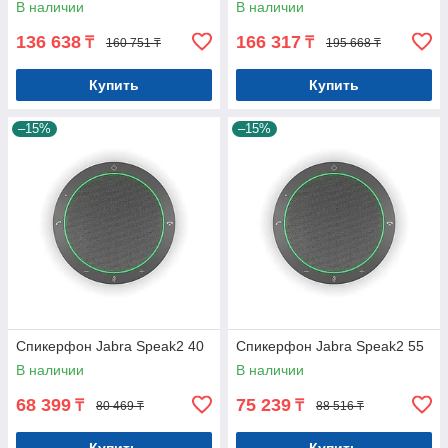
В наличии
В наличии
136 638
166 317
₸
₸
160 751 ₸
195 668 ₸
Купить
Купить
–15%
–15%
Спикерфон Jabra Speak2 40
Спикерфон Jabra Speak2 55
В наличии
В наличии
68 399
75 239
₸
₸
80 469 ₸
88 516 ₸