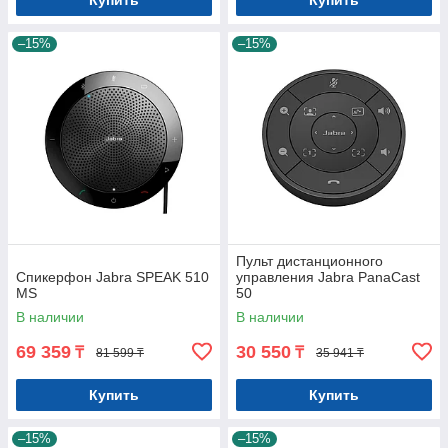
Купить
Купить
–15%
–15%
Пульт дистанционного
Спикерфон Jabra SPEAK 510
управления Jabra PanaCast
MS
50
В наличии
В наличии
69 359
30 550
₸
₸
81 599 ₸
35 941 ₸
Купить
Купить
–15%
–15%