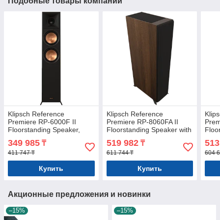
Подобные товары компании
Klipsch Reference
Klipsch Reference
Klip
Premiere RP-6000F II
Premiere RP-8060FA II
Prem
Floorstanding Speaker,
Floorstanding Speaker with
Floo
Ebony, Single
Dolby Atmos, Walnut,
Waln
349 985
519 982
513
₸
₸
Single
411 747 ₸
611 744 ₸
604 6
Купить
Купить
Акционные предложения и новинки
–15%
–15%