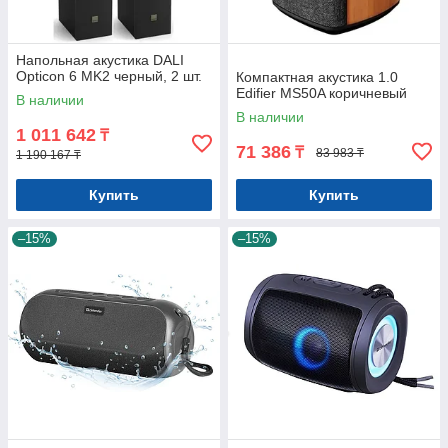
Напольная акустика DALI
Opticon 6 MK2 черный, 2 шт.
Компактная акустика 1.0
Edifier MS50A коричневый
В наличии
В наличии
1 011 642
₸
71 386
₸
83 983 ₸
1 190 167 ₸
Купить
Купить
–15%
–15%