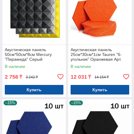
Акустическая панель
Акустическая панель
50см*50см*8см Mercury
25см*30см*1см Tauren "6-
"Пирамида" Серый
угольник" Оранжевая Арт.
8178
В наличии
В наличии
2 756
12 031
₸
₸
3 242 ₸
14 154 ₸
Купить
Купить
–15%
–15%