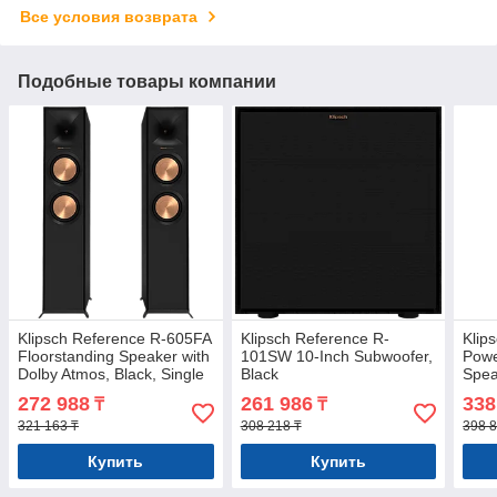
Все условия возврата
Подобные товары компании
Klipsch Reference R-605FA
Klipsch Reference R-
Klip
Floorstanding Speaker with
101SW 10-Inch Subwoofer,
Powe
Dolby Atmos, Black, Single
Black
Spea
272 988
261 986
338
₸
₸
321 163 ₸
308 218 ₸
398 8
Купить
Купить