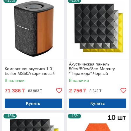
–15%
–15%
Акустическая панель
Компактная акустика 1.0
50см*50см*8см Mercury
Edifier MS50A коричневый
"Пирамида" Черный
В наличии
В наличии
71 386
2 756
₸
₸
83 983 ₸
3 242 ₸
Купить
Купить
–15%
–15%