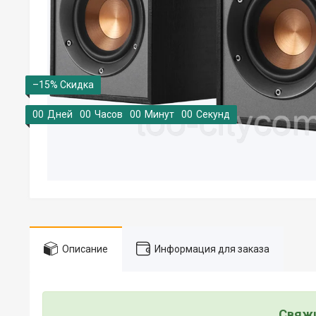
–15%
0
0
Дней
0
0
Часов
0
0
Минут
0
0
Секунд
Описание
Информация для заказа
Свяжи