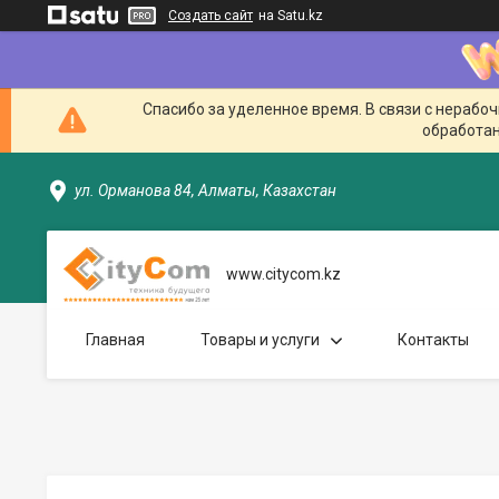
Создать сайт
на Satu.kz
Спасибо за уделенное время. В связи с нерабо
обработан
ул. Орманова 84, Алматы, Казахстан
www.citycom.kz
Главная
Товары и услуги
Контакты