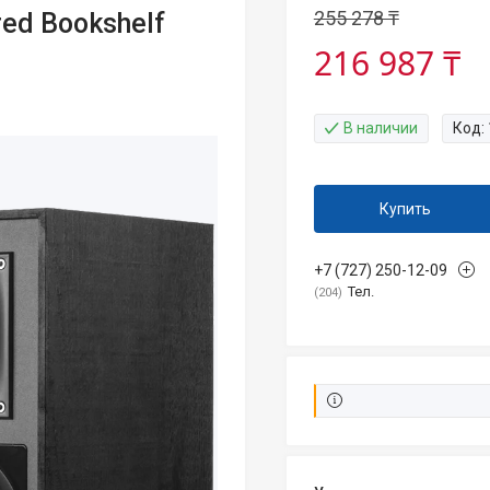
255 278 ₸
ed Bookshelf
216 987 ₸
В наличии
Код:
Купить
+7 (727) 250-12-09
Тел.
204