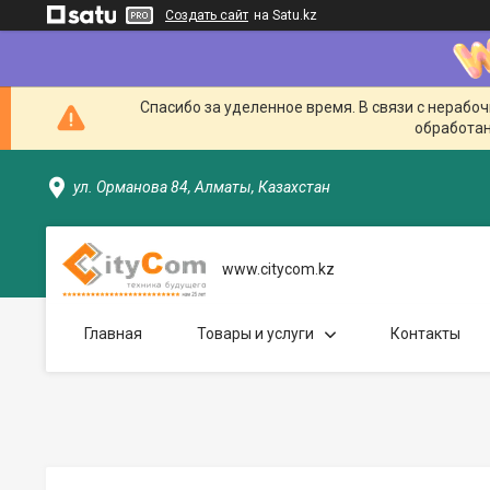
Создать сайт
на Satu.kz
Спасибо за уделенное время. В связи с нерабо
обработан
ул. Орманова 84, Алматы, Казахстан
www.citycom.kz
Главная
Товары и услуги
Контакты