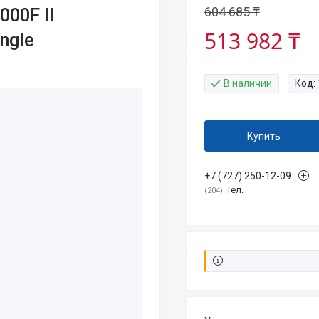
604 685 ₸
000F II
513 982 ₸
ingle
В наличии
Код:
Купить
+7 (727) 250-12-09
Тел.
204